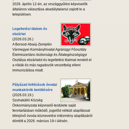
2026. április 12-én, az országgyűlési képviselők
általános választása akadálytalanul zajlott le a
településen.
Legeltetési tilalom és
ebzárlat
(2026.03.26.)
A Borsod-Abaúj-Zemplén
Vármegyei Kormányhivatal Agrárügyi Főosztály
Élelmiszerlánc-biztonsági és Állategészségügyi
Osztálya ebzárlatot és legeltetési tilalmat rendelt el
a rókák és más ragadozók veszettség elleni
immunizálása miatt.
Pályázati felhívások óvodai
munkakörök betöltésére
(2026.03.19.)
Szuhakálló Község
Önkormányzata képviselő-testülete saját
fenntartásban működő, jogelőd nélküli alapítással
létrejövő óvoda köznevelési intézmény alapításáról
döntött a 2026. március 19-i ülésén.