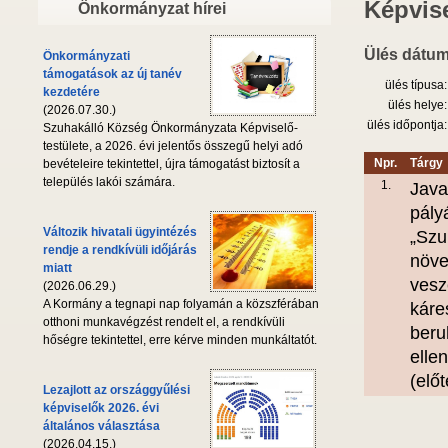
Képvise
Önkormányzat hírei
Ülés dátum
Önkormányzati
támogatások az új tanév
ülés típusa:
kezdetére
ülés helye:
(2026.07.30.)
ülés időpontja:
Szuhakálló Község Önkormányzata Képviselő-
testülete, a 2026. évi jelentős összegű helyi adó
Npr.
Tárgy
bevételeire tekintettel, újra támogatást biztosít a
település lakói számára.
1.
Java
pály
Változik hivatali ügyintézés
„Szu
rendje a rendkívüli időjárás
növe
miatt
vesz
(2026.06.29.)
A Kormány a tegnapi nap folyamán a közszférában
káre
otthoni munkavégzést rendelt el, a rendkívüli
beru
hőségre tekintettel, erre kérve minden munkáltatót.
elle
(elő
Lezajlott az országgyűlési
képviselők 2026. évi
általános választása
(2026.04.15.)