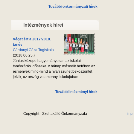
További önkormányzati hírek
Intézmények hírei
Véget ért a 2017/2018.
tanév
Gárdonyi Géza Tagiskola
(2018.06.25.)
Június közepe hagyományosan az iskolai
tanévzárás időszaka. A hónap második hetében az
esmények mind-mind a nyári szünet beköszöntét
jelzik, az ország valamennyi iskolájában.
További intézményi hírek
Copyright - Szuhakálló Önkormányzata
Imp