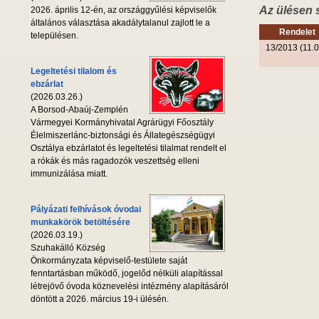
Az ülésen 
2026. április 12-én, az országgyűlési képviselők
általános választása akadálytalanul zajlott le a
Rendelet
településen.
13/2013 (11.0
Legeltetési tilalom és
ebzárlat
(2026.03.26.)
A Borsod-Abaúj-Zemplén
Vármegyei Kormányhivatal Agrárügyi Főosztály
Élelmiszerlánc-biztonsági és Állategészségügyi
Osztálya ebzárlatot és legeltetési tilalmat rendelt el
a rókák és más ragadozók veszettség elleni
immunizálása miatt.
Pályázati felhívások óvodai
munkakörök betöltésére
(2026.03.19.)
Szuhakálló Község
Önkormányzata képviselő-testülete saját
fenntartásban működő, jogelőd nélküli alapítással
létrejövő óvoda köznevelési intézmény alapításáról
döntött a 2026. március 19-i ülésén.