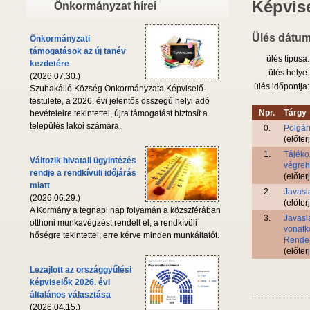
Képvise
Önkormányzat hírei
Ülés dátum
Önkormányzati
támogatások az új tanév
ülés típusa:
kezdetére
ülés helye:
(2026.07.30.)
ülés időpontja:
Szuhakálló Község Önkormányzata Képviselő-
testülete, a 2026. évi jelentős összegű helyi adó
Npr.
Tárgy
bevételeire tekintettel, újra támogatást biztosít a
település lakói számára.
0.
Polgár
(előter
1.
Tájéko
Változik hivatali ügyintézés
végreh
rendje a rendkívüli időjárás
(előter
miatt
2.
Javasl
(2026.06.29.)
(előter
A Kormány a tegnapi nap folyamán a közszférában
3.
Javasl
otthoni munkavégzést rendelt el, a rendkívüli
vonatk
hőségre tekintettel, erre kérve minden munkáltatót.
Rendel
(előter
Lezajlott az országgyűlési
képviselők 2026. évi
általános választása
(2026.04.15.)