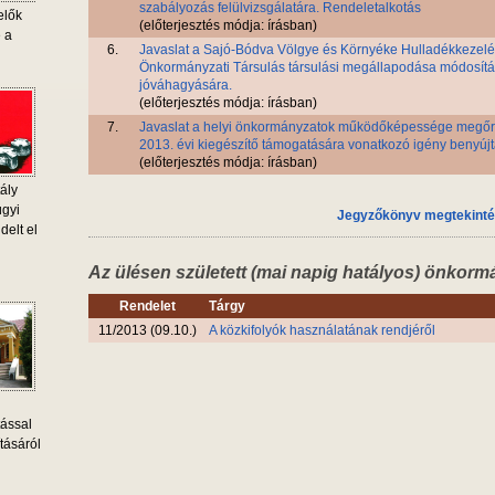
szabályozás felülvizsgálatára. Rendeletalkotás
elők
(előterjesztés módja: írásban)
e a
6.
Javaslat a Sajó-Bódva Völgye és Környéke Hulladékkezelé
Önkormányzati Társulás társulási megállapodása módosít
jóváhagyására.
(előterjesztés módja: írásban)
7.
Javaslat a helyi önkormányzatok működőképessége megőr
2013. évi kiegészítő támogatására vonatkozó igény benyújt
(előterjesztés módja: írásban)
ály
ügyi
Jegyzőkönyv megtekint
delt el
Az ülésen született (mai napig hatályos) önkorm
Rendelet
Tárgy
11/2013 (09.10.)
A közkifolyók használatának rendjéről
tással
tásáról