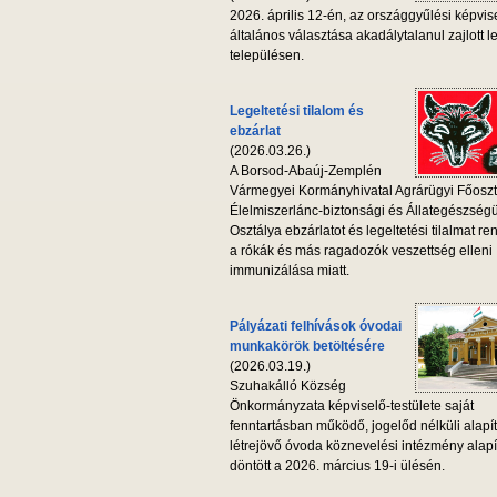
2026. április 12-én, az országgyűlési képvis
általános választása akadálytalanul zajlott l
településen.
Legeltetési tilalom és
ebzárlat
(2026.03.26.)
A Borsod-Abaúj-Zemplén
Vármegyei Kormányhivatal Agrárügyi Főoszt
Élelmiszerlánc-biztonsági és Állategészség
Osztálya ebzárlatot és legeltetési tilalmat ren
a rókák és más ragadozók veszettség elleni
immunizálása miatt.
Pályázati felhívások óvodai
munkakörök betöltésére
(2026.03.19.)
Szuhakálló Község
Önkormányzata képviselő-testülete saját
fenntartásban működő, jogelőd nélküli alapí
létrejövő óvoda köznevelési intézmény alapí
döntött a 2026. március 19-i ülésén.