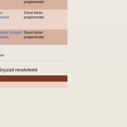
polgármester
si
Dávid István
ásának
polgármester
zését szolgáló
Dávid István
ására.
polgármester
ése
ányzati rendeletek