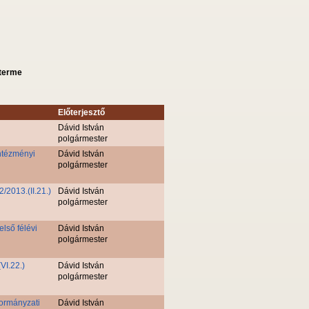
sterme
Előterjesztő
Dávid István
polgármester
intézményi
Dávid István
polgármester
/2013.(II.21.)
Dávid István
polgármester
lső félévi
Dávid István
polgármester
VI.22.)
Dávid István
polgármester
kormányzati
Dávid István