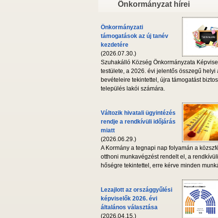
Önkormányzat hírei
Önkormányzati
támogatások az új tanév
kezdetére
(2026.07.30.)
Szuhakálló Község Önkormányzata Képvise
testülete, a 2026. évi jelentős összegű helyi
bevételeire tekintettel, újra támogatást biztos
település lakói számára.
Változik hivatali ügyintézés
rendje a rendkívüli időjárás
miatt
(2026.06.29.)
A Kormány a tegnapi nap folyamán a közszf
otthoni munkavégzést rendelt el, a rendkívül
hőségre tekintettel, erre kérve minden munká
Lezajlott az országgyűlési
képviselők 2026. évi
általános választása
(2026.04.15.)