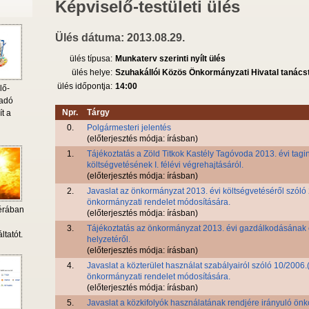
Képviselő-testületi ülés
Ülés dátuma: 2013.08.29.
ülés típusa:
Munkaterv szerinti nyílt ülés
ülés helye:
Szuhakállói Közös Önkormányzati Hivatal tanác
ülés időpontja:
14:00
lő-
 adó
Npr.
Tárgy
ít a
0.
Polgármesteri jelentés
(előterjesztés módja: írásban)
1.
Tájékoztatás a Zöld Titkok Kastély Tagóvoda 2013. évi tag
költségvetésének I. félévi végrehajtásáról.
(előterjesztés módja: írásban)
2.
Javaslat az önkormányzat 2013. évi költségvetéséről szóló 2
önkormányzati rendelet módosítására.
érában
(előterjesztés módja: írásban)
i
3.
Tájékoztatás az önkormányzat 2013. évi gazdálkodásának e
ltatót.
helyzetéről.
(előterjesztés módja: írásban)
4.
Javaslat a közterület használat szabályairól szóló 10/2006.(
önkormányzati rendelet módosítására.
(előterjesztés módja: írásban)
5.
Javaslat a közkifolyók használatának rendjére irányuló ön