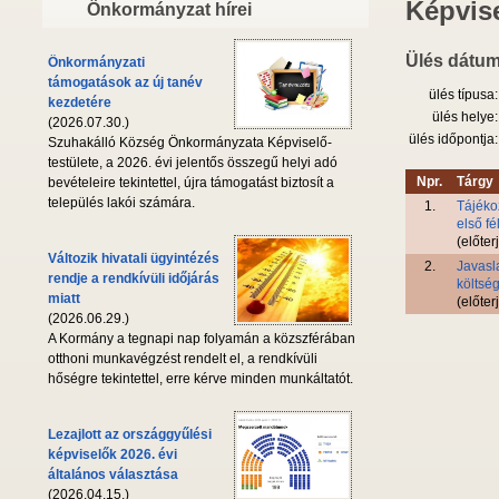
Képvise
Önkormányzat hírei
Ülés dátum
Önkormányzati
támogatások az új tanév
ülés típusa:
kezdetére
ülés helye:
(2026.07.30.)
ülés időpontja:
Szuhakálló Község Önkormányzata Képviselő-
testülete, a 2026. évi jelentős összegű helyi adó
Npr.
Tárgy
bevételeire tekintettel, újra támogatást biztosít a
település lakói számára.
1.
Tájéko
első fé
(előter
Változik hivatali ügyintézés
2.
Javasl
rendje a rendkívüli időjárás
költsé
miatt
(előter
(2026.06.29.)
A Kormány a tegnapi nap folyamán a közszférában
otthoni munkavégzést rendelt el, a rendkívüli
hőségre tekintettel, erre kérve minden munkáltatót.
Lezajlott az országgyűlési
képviselők 2026. évi
általános választása
(2026.04.15.)