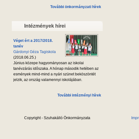
További önkormányzati hírek
Intézmények hírei
Véget ért a 2017/2018.
tanév
Gárdonyi Géza Tagiskola
(2018.06.25.)
Június közepe hagyományosan az iskolai
tanévzárás időszaka. A hónap második hetében az
esmények mind-mind a nyári szünet beköszöntét
jelzik, az ország valamennyi iskolájában.
További intézményi hírek
Copyright - Szuhakálló Önkormányzata
Imp