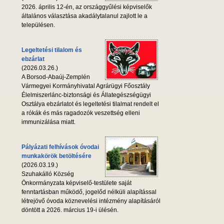
2026. április 12-én, az országgyűlési képviselők
általános választása akadálytalanul zajlott le a
településen.
Legeltetési tilalom és
ebzárlat
(2026.03.26.)
A Borsod-Abaúj-Zemplén
Vármegyei Kormányhivatal Agrárügyi Főosztály
Élelmiszerlánc-biztonsági és Állategészségügyi
Osztálya ebzárlatot és legeltetési tilalmat rendelt el
a rókák és más ragadozók veszettség elleni
immunizálása miatt.
Pályázati felhívások óvodai
munkakörök betöltésére
(2026.03.19.)
Szuhakálló Község
Önkormányzata képviselő-testülete saját
fenntartásban működő, jogelőd nélküli alapítással
létrejövő óvoda köznevelési intézmény alapításáról
döntött a 2026. március 19-i ülésén.