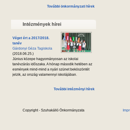
További önkormányzati hírek
Intézmények hírei
Véget ért a 2017/2018.
tanév
Gárdonyi Géza Tagiskola
(2018.06.25.)
Június közepe hagyományosan az iskolai
tanévzárás időszaka. A hónap második hetében az
esmények mind-mind a nyári szünet beköszöntét
jelzik, az ország valamennyi iskolájában.
További intézményi hírek
Copyright - Szuhakálló Önkormányzata
Imp