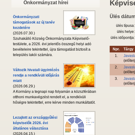
Képvise
Önkormányzat hírei
Ülés dátum
Önkormányzati
támogatások az új tanév
ülés típusa:
kezdetére
ülés helye:
(2026.07.30.)
ülés időpontja:
Szuhakálló Község Önkormányzata Képviselő-
testülete, a 2026. évi jelentős összegű helyi adó
Npr.
Tárgy
bevételeire tekintettel, újra támogatást biztosít a
település lakói számára.
1.
Javasl
(előter
2.
Javasl
Változik hivatali ügyintézés
(előter
rendje a rendkívüli időjárás
3.
Javasl
miatt
(előter
(2026.06.29.)
A Kormány a tegnapi nap folyamán a közszférában
otthoni munkavégzést rendelt el, a rendkívüli
hőségre tekintettel, erre kérve minden munkáltatót.
Lezajlott az országgyűlési
képviselők 2026. évi
általános választása
(2026.04.15.)