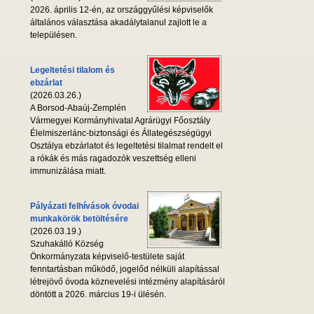
2026. április 12-én, az országgyűlési képviselők
általános választása akadálytalanul zajlott le a
településen.
Legeltetési tilalom és
ebzárlat
(2026.03.26.)
A Borsod-Abaúj-Zemplén
Vármegyei Kormányhivatal Agrárügyi Főosztály
Élelmiszerlánc-biztonsági és Állategészségügyi
Osztálya ebzárlatot és legeltetési tilalmat rendelt el
a rókák és más ragadozók veszettség elleni
immunizálása miatt.
Pályázati felhívások óvodai
munkakörök betöltésére
(2026.03.19.)
Szuhakálló Község
Önkormányzata képviselő-testülete saját
fenntartásban működő, jogelőd nélküli alapítással
létrejövő óvoda köznevelési intézmény alapításáról
döntött a 2026. március 19-i ülésén.