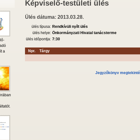
Képviselő-testületi ülés
Ülés dátuma: 2013.03.28.
ülés típusa:
Rendkívüli nyílt ülés
ülés helye:
Önkormányzati Hivatal tanácsterme
ülés időpontja:
7:30
lő-
 adó
Npr.
Tárgy
ít a
Jegyzőkönyv megtekint
érában
i
ltatót.