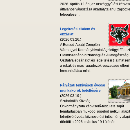
2026. április 12-én, az országgyűlési képvis
általános választása akadálytalanul zajlott l
településen.
Legeltetési tilalom és
ebzárlat
(2026.03.26.)
A Borsod-Abaúj-Zemplén
Vármegyei Kormányhivatal Agrárügyi Főoszt
Élelmiszerlánc-biztonsági és Állategészség
Osztálya ebzárlatot és legeltetési tilalmat ren
a rókák és más ragadozók veszettség elleni
immunizálása miatt.
Pályázati felhívások óvodai
munkakörök betöltésére
(2026.03.19.)
Szuhakálló Község
Önkormányzata képviselő-testülete saját
fenntartásban működő, jogelőd nélküli alapí
létrejövő óvoda köznevelési intézmény alapí
döntött a 2026. március 19-i ülésén.