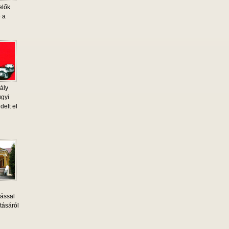
elők
e a
ály
ügyi
delt el
tással
tásáról