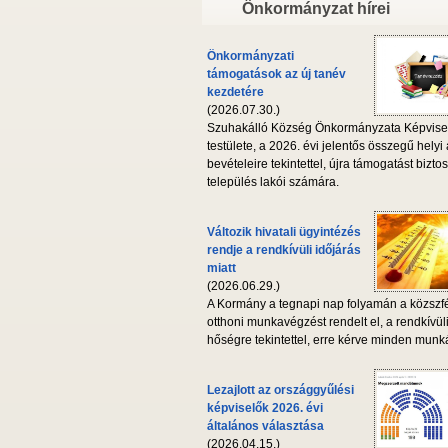
Önkormányzat hírei
Önkormányzati
támogatások az új tanév
kezdetére
(2026.07.30.)
Szuhakálló Község Önkormányzata Képvise
testülete, a 2026. évi jelentős összegű helyi
bevételeire tekintettel, újra támogatást biztos
település lakói számára.
Változik hivatali ügyintézés
rendje a rendkívüli időjárás
miatt
(2026.06.29.)
A Kormány a tegnapi nap folyamán a közszf
otthoni munkavégzést rendelt el, a rendkívül
hőségre tekintettel, erre kérve minden munká
Lezajlott az országgyűlési
képviselők 2026. évi
általános választása
(2026.04.15.)