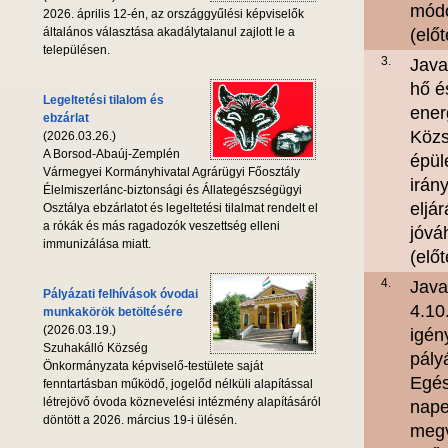
módo
2026. április 12-én, az országgyűlési képviselők
általános választása akadálytalanul zajlott le a
(elő
településen.
3.
Java
hő é
Legeltetési tilalom és
ener
ebzárlat
Közs
(2026.03.26.)
A Borsod-Abaúj-Zemplén
épül
Vármegyei Kormányhivatal Agrárügyi Főosztály
irán
Élelmiszerlánc-biztonsági és Állategészségügyi
eljá
Osztálya ebzárlatot és legeltetési tilalmat rendelt el
a rókák és más ragadozók veszettség elleni
jóvá
immunizálása miatt.
(elő
4.
Java
Pályázati felhívások óvodai
4.10
munkakörök betöltésére
(2026.03.19.)
igén
Szuhakálló Község
pály
Önkormányzata képviselő-testülete saját
Egés
fenntartásban működő, jogelőd nélküli alapítással
létrejövő óvoda köznevelési intézmény alapításáról
nape
döntött a 2026. március 19-i ülésén.
megv