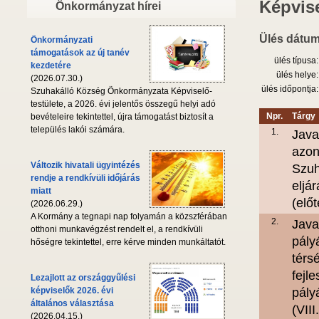
Képvise
Önkormányzat hírei
Ülés dátum
Önkormányzati
támogatások az új tanév
ülés típusa:
kezdetére
ülés helye:
(2026.07.30.)
ülés időpontja:
Szuhakálló Község Önkormányzata Képviselő-
testülete, a 2026. évi jelentős összegű helyi adó
Npr.
Tárgy
bevételeire tekintettel, újra támogatást biztosít a
település lakói számára.
1.
Java
azon
Változik hivatali ügyintézés
Szuh
rendje a rendkívüli időjárás
eljá
miatt
(elő
(2026.06.29.)
A Kormány a tegnapi nap folyamán a közszférában
2.
Java
otthoni munkavégzést rendelt el, a rendkívüli
pály
hőségre tekintettel, erre kérve minden munkáltatót.
térs
fejl
Lezajlott az országgyűlési
képviselők 2026. évi
pály
általános választása
(VIII
(2026.04.15.)