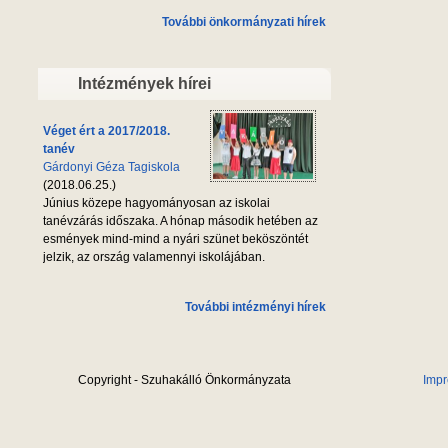
További önkormányzati hírek
Intézmények hírei
Véget ért a 2017/2018.
tanév
Gárdonyi Géza Tagiskola
(2018.06.25.)
Június közepe hagyományosan az iskolai
tanévzárás időszaka. A hónap második hetében az
esmények mind-mind a nyári szünet beköszöntét
jelzik, az ország valamennyi iskolájában.
További intézményi hírek
Copyright - Szuhakálló Önkormányzata
Imp