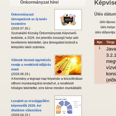
Képvise
Önkormányzat hírei
Ülés dátum
Önkormányzati
támogatások az új tanév
ülés típusa:
kezdetére
ülés helye:
(2026.07.30.)
ülés időpontja:
Szuhakálló Község Önkormányzata Képviselő-
testülete, a 2026. évi jelentős összegű helyi adó
Npr.
Tárgy
bevételeire tekintettel, újra támogatást biztosít a
település lakói számára.
1.
Java
3.2.
Változik hivatali ügyintézés
megv
rendje a rendkívüli időjárás
vízv
miatt
kons
(2026.06.29.)
A Kormány a tegnapi nap folyamán a közszférában
(elő
otthoni munkavégzést rendelt el, a rendkívüli
hőségre tekintettel, erre kérve minden munkáltatót.
Lezajlott az országgyűlési
képviselők 2026. évi
általános választása
(2026.04.15.)