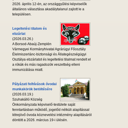
2026. április 12-én, az országgyűlési képviselők
általános választása akadálytalanul zajlott le a
településen.
Legeltetési tilalom és
ebzárlat
(2026.03.26.)
A Borsod-Abaúj-Zemplén
Vármegyei Kormányhivatal Agrárügyi Főosztály
Élelmiszerlánc-biztonsági és Állategészségügyi
Osztálya ebzárlatot és legeltetési tilalmat rendelt el
a rókák és más ragadozók veszettség elleni
immunizálása miatt.
Pályázati felhívások óvodai
munkakörök betöltésére
(2026.03.19.)
Szuhakálló Község
Önkormányzata képviselő-testülete saját
fenntartásban működő, jogelőd nélküli alapítással
létrejövő óvoda köznevelési intézmény alapításáról
döntött a 2026. március 19-i ülésén.