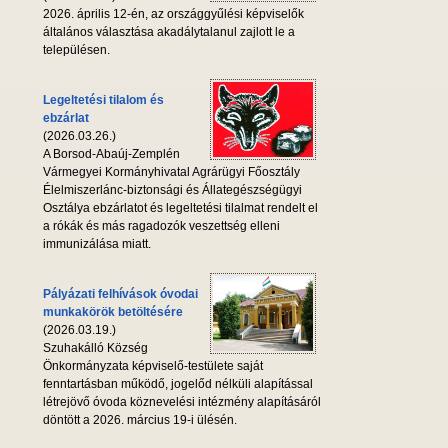
2026. április 12-én, az országgyűlési képviselők
általános választása akadálytalanul zajlott le a
településen.
Legeltetési tilalom és
ebzárlat
(2026.03.26.)
A Borsod-Abaúj-Zemplén
Vármegyei Kormányhivatal Agrárügyi Főosztály
Élelmiszerlánc-biztonsági és Állategészségügyi
Osztálya ebzárlatot és legeltetési tilalmat rendelt el
a rókák és más ragadozók veszettség elleni
immunizálása miatt.
Pályázati felhívások óvodai
munkakörök betöltésére
(2026.03.19.)
Szuhakálló Község
Önkormányzata képviselő-testülete saját
fenntartásban működő, jogelőd nélküli alapítással
létrejövő óvoda köznevelési intézmény alapításáról
döntött a 2026. március 19-i ülésén.