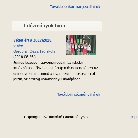
További önkormányzati hírek
Intézmények hírei
Véget ért a 2017/2018.
tanév
Gárdonyi Géza Tagiskola
(2018.06.25.)
Június közepe hagyományosan az iskolai
tanévzárás időszaka. A hónap második hetében az
esmények mind-mind a nyári szünet beköszöntét
jelzik, az ország valamennyi iskolájában.
További intézményi hírek
Copyright - Szuhakálló Önkormányzata
Imp