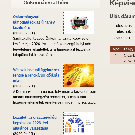
Képvise
Önkormányzat hírei
Ülés dátum
Önkormányzati
támogatások az új tanév
ülés típusa:
kezdetére
ülés helye:
(2026.07.30.)
ülés időpontja:
Szuhakálló Község Önkormányzata Képviselő-
testülete, a 2026. évi jelentős összegű helyi adó
Npr.
Tárgy
bevételeire tekintettel, újra támogatást biztosít a
település lakói számára.
1.
Javasla
önkorm
Változik hivatali ügyintézés
rendje a rendkívüli időjárás
miatt
(2026.06.29.)
A Kormány a tegnapi nap folyamán a közszférában
otthoni munkavégzést rendelt el, a rendkívüli
hőségre tekintettel, erre kérve minden munkáltatót.
Lezajlott az országgyűlési
képviselők 2026. évi
általános választása
(2026.04.15.)