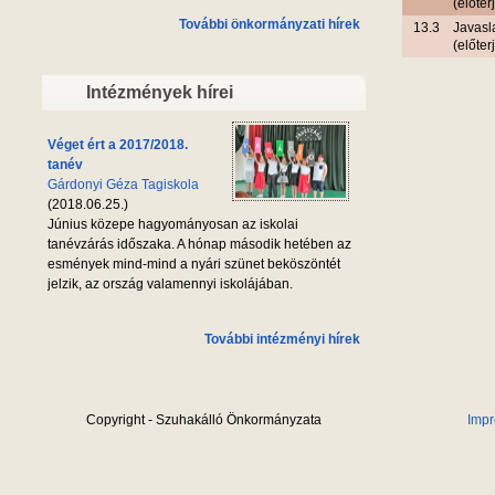
(előter
További önkormányzati hírek
13.3
Javasla
(előte
Intézmények hírei
Véget ért a 2017/2018.
tanév
Gárdonyi Géza Tagiskola
(2018.06.25.)
Június közepe hagyományosan az iskolai
tanévzárás időszaka. A hónap második hetében az
esmények mind-mind a nyári szünet beköszöntét
jelzik, az ország valamennyi iskolájában.
További intézményi hírek
Copyright - Szuhakálló Önkormányzata
Imp