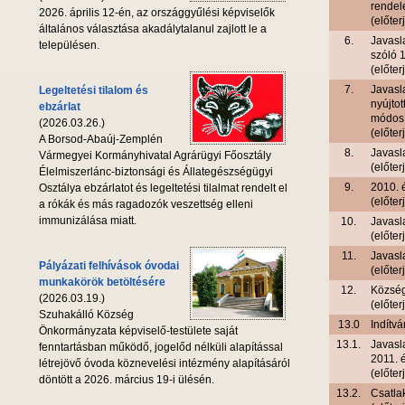
rendel
2026. április 12-én, az országgyűlési képviselők
(előter
általános választása akadálytalanul zajlott le a
6.
Javasl
településen.
szóló 1
(előter
7.
Javasl
Legeltetési tilalom és
nyújtot
ebzárlat
módosí
(2026.03.26.)
(előter
A Borsod-Abaúj-Zemplén
8.
Javasl
Vármegyei Kormányhivatal Agrárügyi Főosztály
(előter
Élelmiszerlánc-biztonsági és Állategészségügyi
9.
2010. é
Osztálya ebzárlatot és legeltetési tilalmat rendelt el
(előter
a rókák és más ragadozók veszettség elleni
immunizálása miatt.
10.
Javasl
(előter
11.
Javasla
Pályázati felhívások óvodai
(előter
munkakörök betöltésére
12.
Község
(2026.03.19.)
(előter
Szuhakálló Község
13.0
Indítv
Önkormányzata képviselő-testülete saját
13.1.
Javasl
fenntartásban működő, jogelőd nélküli alapítással
2011. 
létrejövő óvoda köznevelési intézmény alapításáról
(előter
döntött a 2026. március 19-i ülésén.
13.2.
Csatla