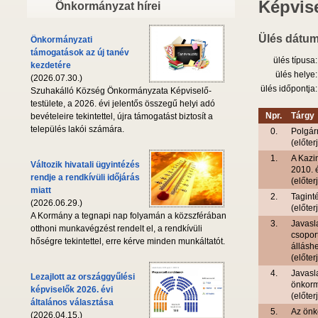
Képvise
Önkormányzat hírei
Ülés dátum
Önkormányzati
támogatások az új tanév
ülés típusa:
kezdetére
ülés helye:
(2026.07.30.)
ülés időpontja:
Szuhakálló Község Önkormányzata Képviselő-
testülete, a 2026. évi jelentős összegű helyi adó
Npr.
Tárgy
bevételeire tekintettel, újra támogatást biztosít a
település lakói számára.
0.
Polgár
(előter
1.
A Kazi
Változik hivatali ügyintézés
2010. 
rendje a rendkívüli időjárás
(előter
miatt
2.
Tagint
(2026.06.29.)
(előter
A Kormány a tegnapi nap folyamán a közszférában
3.
Javasl
otthoni munkavégzést rendelt el, a rendkívüli
csoport
hőségre tekintettel, erre kérve minden munkáltatót.
állásh
(előter
4.
Javasla
Lezajlott az országgyűlési
önkorm
képviselők 2026. évi
(előter
általános választása
5.
Az önk
(2026.04.15.)