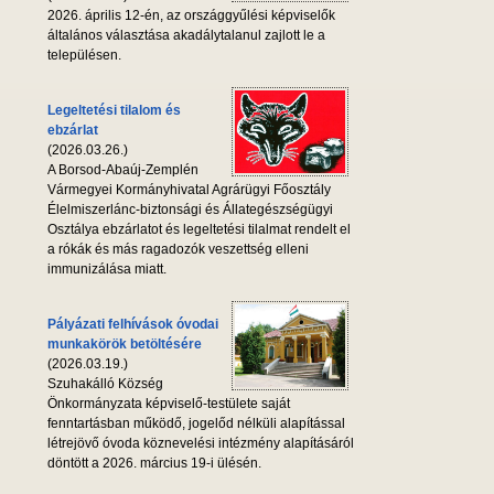
2026. április 12-én, az országgyűlési képviselők
általános választása akadálytalanul zajlott le a
településen.
Legeltetési tilalom és
ebzárlat
(2026.03.26.)
A Borsod-Abaúj-Zemplén
Vármegyei Kormányhivatal Agrárügyi Főosztály
Élelmiszerlánc-biztonsági és Állategészségügyi
Osztálya ebzárlatot és legeltetési tilalmat rendelt el
a rókák és más ragadozók veszettség elleni
immunizálása miatt.
Pályázati felhívások óvodai
munkakörök betöltésére
(2026.03.19.)
Szuhakálló Község
Önkormányzata képviselő-testülete saját
fenntartásban működő, jogelőd nélküli alapítással
létrejövő óvoda köznevelési intézmény alapításáról
döntött a 2026. március 19-i ülésén.