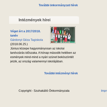
További önkormányzati hírek
Intézmények hírei
Véget ért a 2017/2018.
tanév
Gárdonyi Géza Tagiskola
(2018.06.25.)
Június közepe hagyományosan az iskolai
tanévzárás időszaka. A hónap második hetében az
esmények mind-mind a nyári szünet beköszöntét
jelzik, az ország valamennyi iskolájában.
További intézményi hírek
Copyright - Szuhakálló Önkormányzata
Imp