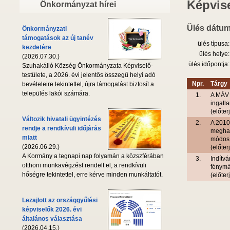
Képvise
Önkormányzat hírei
Ülés dátum
Önkormányzati
támogatások az új tanév
ülés típusa:
kezdetére
ülés helye:
(2026.07.30.)
ülés időpontja:
Szuhakálló Község Önkormányzata Képviselő-
testülete, a 2026. évi jelentős összegű helyi adó
Npr.
Tárgy
bevételeire tekintettel, újra támogatást biztosít a
település lakói számára.
1.
A MÁV 
ingatl
(előter
Változik hivatali ügyintézés
2.
A 2010.
rendje a rendkívüli időjárás
meghatá
miatt
módosí
(2026.06.29.)
(előter
A Kormány a tegnapi nap folyamán a közszférában
3.
Indítvá
otthoni munkavégzést rendelt el, a rendkívüli
fénymá
hőségre tekintettel, erre kérve minden munkáltatót.
(előter
Lezajlott az országgyűlési
képviselők 2026. évi
általános választása
(2026.04.15.)