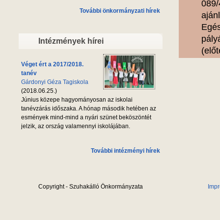
089/
További önkormányzati hírek
aján
Egés
pály
Intézmények hírei
(elő
Véget ért a 2017/2018.
tanév
Gárdonyi Géza Tagiskola
(2018.06.25.)
Június közepe hagyományosan az iskolai
tanévzárás időszaka. A hónap második hetében az
esmények mind-mind a nyári szünet beköszöntét
jelzik, az ország valamennyi iskolájában.
További intézményi hírek
Copyright - Szuhakálló Önkormányzata
Imp