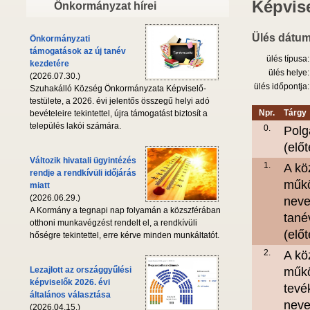
Képvise
Önkormányzat hírei
Ülés dátum
Önkormányzati
támogatások az új tanév
ülés típusa:
kezdetére
ülés helye:
(2026.07.30.)
ülés időpontja:
Szuhakálló Község Önkormányzata Képviselő-
testülete, a 2026. évi jelentős összegű helyi adó
Npr.
Tárgy
bevételeire tekintettel, újra támogatást biztosít a
település lakói számára.
0.
Polg
(elő
Változik hivatali ügyintézés
1.
A kö
rendje a rendkívüli időjárás
műkö
miatt
(2026.06.29.)
neve
A Kormány a tegnapi nap folyamán a közszférában
tané
otthoni munkavégzést rendelt el, a rendkívüli
(elő
hőségre tekintettel, erre kérve minden munkáltatót.
2.
A kö
Lezajlott az országgyűlési
műkö
képviselők 2026. évi
tevé
általános választása
neve
(2026.04.15.)