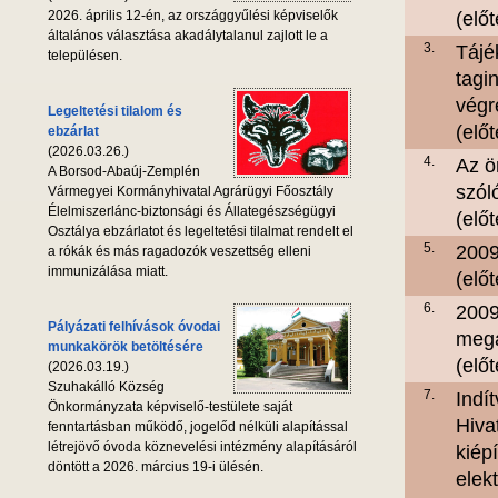
2026. április 12-én, az országgyűlési képviselők
(elő
általános választása akadálytalanul zajlott le a
3.
Tájé
településen.
tagi
végr
Legeltetési tilalom és
(elő
ebzárlat
(2026.03.26.)
4.
Az ö
A Borsod-Abaúj-Zemplén
szól
Vármegyei Kormányhivatal Agrárügyi Főosztály
Élelmiszerlánc-biztonsági és Állategészségügyi
(elő
Osztálya ebzárlatot és legeltetési tilalmat rendelt el
5.
2009
a rókák és más ragadozók veszettség elleni
immunizálása miatt.
(elő
6.
2009
Pályázati felhívások óvodai
megá
munkakörök betöltésére
(elő
(2026.03.19.)
Szuhakálló Község
7.
Indí
Önkormányzata képviselő-testülete saját
Hiva
fenntartásban működő, jogelőd nélküli alapítással
létrejövő óvoda köznevelési intézmény alapításáról
kiépí
döntött a 2026. március 19-i ülésén.
elek