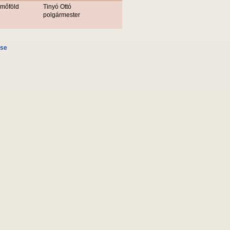
rmőföld
Tinyó Ottó
polgármester
ése