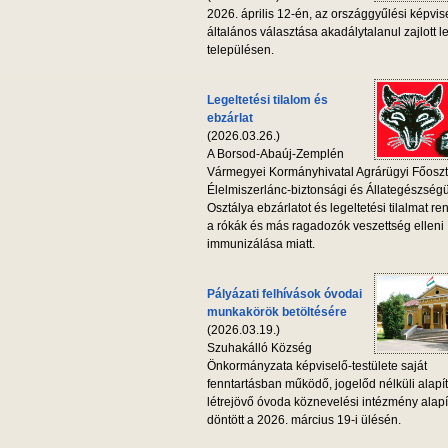
2026. április 12-én, az országgyűlési képvis
általános választása akadálytalanul zajlott l
településen.
Legeltetési tilalom és
ebzárlat
(2026.03.26.)
A Borsod-Abaúj-Zemplén
Vármegyei Kormányhivatal Agrárügyi Főoszt
Élelmiszerlánc-biztonsági és Állategészség
Osztálya ebzárlatot és legeltetési tilalmat ren
a rókák és más ragadozók veszettség elleni
immunizálása miatt.
Pályázati felhívások óvodai
munkakörök betöltésére
(2026.03.19.)
Szuhakálló Község
Önkormányzata képviselő-testülete saját
fenntartásban működő, jogelőd nélküli alapí
létrejövő óvoda köznevelési intézmény alapí
döntött a 2026. március 19-i ülésén.