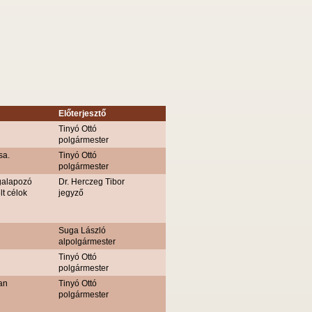
Előterjesztő
Tinyó Ottó
polgármester
sa.
Tinyó Ottó
polgármester
egalapozó
Dr. Herczeg Tibor
t célok
jegyző
Suga László
alpolgármester
Tinyó Ottó
polgármester
an
Tinyó Ottó
polgármester