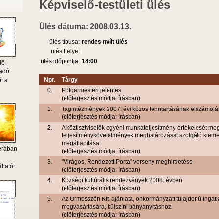
Képviselő-testületi ülés
Ülés dátuma: 2008.03.13.
ülés típusa:
rendes nyílt ülés
ülés helye:
ülés időpontja:
14:00
lő-
 adó
Npr.
Tárgy
ít a
0.
Polgármesteri jelentés
(előterjesztés módja: írásban)
1.
Tagintézmények 2007. évi közös fenntartásának elszámolá
(előterjesztés módja: írásban)
2.
A köztisztviselők egyéni munkateljesítmény-értékelését m
teljesítménykövetelmények meghatározását szolgáló kiemel
megállapítása.
érában
(előterjesztés módja: írásban)
i
3.
"Virágos, Rendezett Porta” verseny meghirdetése
ltatót.
(előterjesztés módja: írásban)
4.
Községi kultúrális rendezvények 2008. évben.
(előterjesztés módja: írásban)
5.
Az Ormosszén Kft. ajánlata, önkormányzati tulajdonú ingatl
megvásárlására, külszíni bányanyitáshoz.
(előterjesztés módja: írásban)