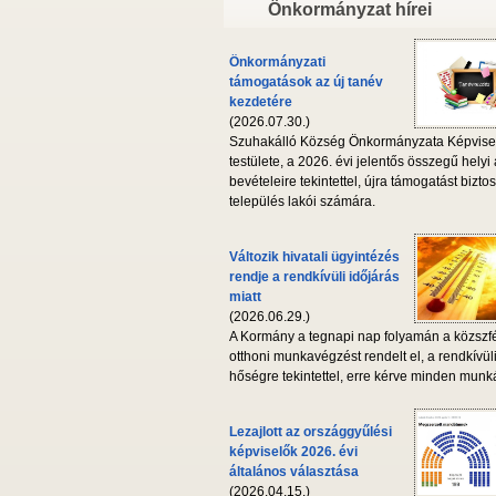
Önkormányzat hírei
Önkormányzati
támogatások az új tanév
kezdetére
(2026.07.30.)
Szuhakálló Község Önkormányzata Képvise
testülete, a 2026. évi jelentős összegű helyi
bevételeire tekintettel, újra támogatást biztos
település lakói számára.
Változik hivatali ügyintézés
rendje a rendkívüli időjárás
miatt
(2026.06.29.)
A Kormány a tegnapi nap folyamán a közszf
otthoni munkavégzést rendelt el, a rendkívül
hőségre tekintettel, erre kérve minden munká
Lezajlott az országgyűlési
képviselők 2026. évi
általános választása
(2026.04.15.)