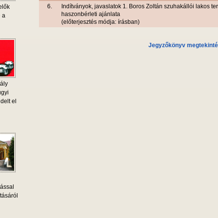
6.
Indítványok, javaslatok 1. Boros Zoltán szuhakállói lakos te
elők
haszonbérleti ajánlata
e a
(előterjesztés módja: írásban)
Jegyzőkönyv megtekint
ály
ügyi
delt el
tással
tásáról