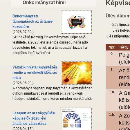
Képvise
Önkormányzat hírei
Ülés dátum
Önkormányzati
támogatások az új tanév
ülés típusa:
kezdetére
ülés helye:
(2026.07.30.)
ülés időpontja:
Szuhakálló Község Önkormányzata Képviselő-
testülete, a 2026. évi jelentős összegű helyi adó
Npr.
Tárgy
bevételeire tekintettel, újra támogatást biztosít a
település lakói számára.
0.
Polg
(elő
Változik hivatali ügyintézés
1.
Az ö
rendje a rendkívüli időjárás
rend
miatt
(2026.06.29.)
(elő
A Kormány a tegnapi nap folyamán a közszférában
1.a.
A Gá
otthoni munkavégzést rendelt el, a rendkívüli
hőségre tekintettel, erre kérve minden munkáltatót.
költ
(elő
Lezajlott az országgyűlési
1.b.
A Zö
képviselők 2026. évi
költ
általános választása
(2026.04.15.)
(elő