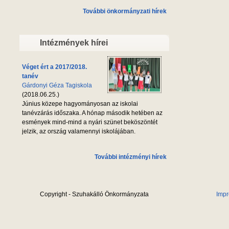
További önkormányzati hírek
Intézmények hírei
Véget ért a 2017/2018.
tanév
Gárdonyi Géza Tagiskola
(2018.06.25.)
Június közepe hagyományosan az iskolai
tanévzárás időszaka. A hónap második hetében az
esmények mind-mind a nyári szünet beköszöntét
jelzik, az ország valamennyi iskolájában.
További intézményi hírek
Copyright - Szuhakálló Önkormányzata
Imp