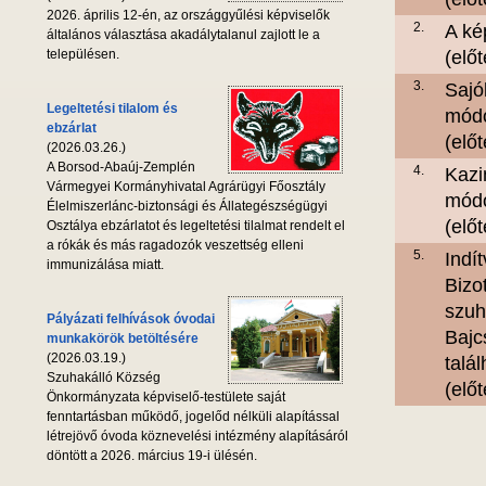
2026. április 12-én, az országgyűlési képviselők
2.
A ké
általános választása akadálytalanul zajlott le a
településen.
(elő
3.
Sajó
Legeltetési tilalom és
módo
ebzárlat
(elő
(2026.03.26.)
A Borsod-Abaúj-Zemplén
4.
Kazi
Vármegyei Kormányhivatal Agrárügyi Főosztály
módo
Élelmiszerlánc-biztonsági és Állategészségügyi
(elő
Osztálya ebzárlatot és legeltetési tilalmat rendelt el
a rókák és más ragadozók veszettség elleni
5.
Indí
immunizálása miatt.
Bizo
szuh
Pályázati felhívások óvodai
Bajc
munkakörök betöltésére
(2026.03.19.)
talál
Szuhakálló Község
(elő
Önkormányzata képviselő-testülete saját
fenntartásban működő, jogelőd nélküli alapítással
létrejövő óvoda köznevelési intézmény alapításáról
döntött a 2026. március 19-i ülésén.