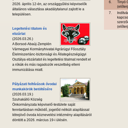
6.
Tinyó 
2026. április 12-én, az országgyűlési képviselők
(előte
általános választása akadálytalanul zajlott le a
7.
Indítvá
településen.
kapcso
szerző
(előte
Legeltetési tilalom és
ebzárlat
(2026.03.26.)
A Borsod-Abaúj-Zemplén
Vármegyei Kormányhivatal Agrárügyi Főosztály
Élelmiszerlánc-biztonsági és Állategészségügyi
Osztálya ebzárlatot és legeltetési tilalmat rendelt el
a rókák és más ragadozók veszettség elleni
immunizálása miatt.
Pályázati felhívások óvodai
munkakörök betöltésére
(2026.03.19.)
Szuhakálló Község
Önkormányzata képviselő-testülete saját
fenntartásban működő, jogelőd nélküli alapítással
létrejövő óvoda köznevelési intézmény alapításáról
döntött a 2026. március 19-i ülésén.