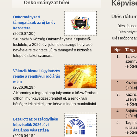
Képvise
Önkormányzat hírei
Ülés dátum
Önkormányzati
támogatások az új tanév
ülés típusa:
kezdetére
ülés helye:
(2026.07.30.)
ülés időpontja:
Szuhakálló Község Önkormányzata Képviselő-
testülete, a 2026. évi jelentős összegű helyi adó
Npr.
Tárgy
bevételeire tekintettel, újra támogatást biztosít a
település lakói számára.
1.
Tájéko
szenny
(előte
Változik hivatali ügyintézés
rendje a rendkívüli időjárás
miatt
2.
Kazinc
(2026.06.29.)
(előter
A Kormány a tegnapi nap folyamán a közszférában
3.
Kazinc
otthoni munkavégzést rendelt el, a rendkívüli
Esélye
hőségre tekintettel, erre kérve minden munkáltatót.
(előter
4.
Sajóka
(előter
Lezajlott az országgyűlési
5.
Tagint
képviselők 2026. évi
juttatá
általános választása
(előte
(2026.04.15.)