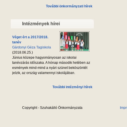
További önkormányzati hírek
Intézmények hírei
Véget ért a 2017/2018.
tanév
Gárdonyi Géza Tagiskola
(2018.06.25.)
Június közepe hagyományosan az iskolai
tanévzárás időszaka. A hónap második hetében az
esmények mind-mind a nyári szünet beköszöntét
jelzik, az ország valamennyi iskolájában.
További intézményi hírek
Copyright - Szuhakálló Önkormányzata
Imp