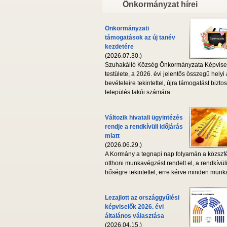
Önkormányzat hírei
Önkormányzati
támogatások az új tanév
kezdetére
(2026.07.30.)
Szuhakálló Község Önkormányzata Képvise
testülete, a 2026. évi jelentős összegű helyi
bevételeire tekintettel, újra támogatást biztos
település lakói számára.
Változik hivatali ügyintézés
rendje a rendkívüli időjárás
miatt
(2026.06.29.)
A Kormány a tegnapi nap folyamán a közszf
otthoni munkavégzést rendelt el, a rendkívül
hőségre tekintettel, erre kérve minden munká
Lezajlott az országgyűlési
képviselők 2026. évi
általános választása
(2026.04.15.)