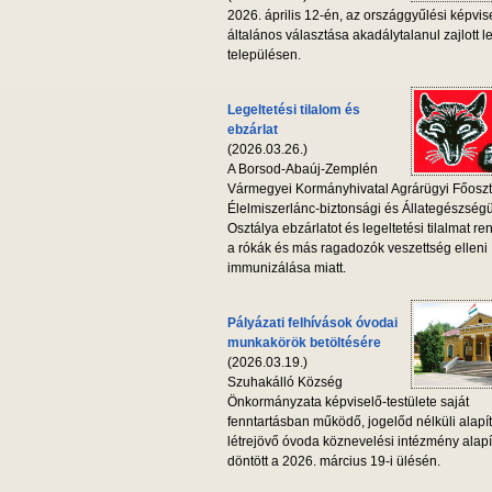
2026. április 12-én, az országgyűlési képvis
általános választása akadálytalanul zajlott l
településen.
Legeltetési tilalom és
ebzárlat
(2026.03.26.)
A Borsod-Abaúj-Zemplén
Vármegyei Kormányhivatal Agrárügyi Főoszt
Élelmiszerlánc-biztonsági és Állategészség
Osztálya ebzárlatot és legeltetési tilalmat ren
a rókák és más ragadozók veszettség elleni
immunizálása miatt.
Pályázati felhívások óvodai
munkakörök betöltésére
(2026.03.19.)
Szuhakálló Község
Önkormányzata képviselő-testülete saját
fenntartásban működő, jogelőd nélküli alapí
létrejövő óvoda köznevelési intézmény alapí
döntött a 2026. március 19-i ülésén.