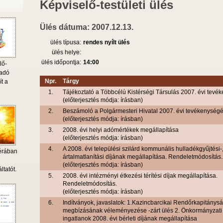
Képviselő-testületi ülés
Ülés dátuma: 2007.12.13.
ülés típusa:
rendes nyílt ülés
ülés helye:
ülés időpontja:
14:00
lő-
 adó
Npr.
Tárgy
ít a
1.
Tájékoztató a Többcélú Kistérségi Társulás 2007. évi tevé
(előterjesztés módja: írásban)
2.
Beszámoló a Polgármesteri Hivatal 2007. évi tevékenységé
(előterjesztés módja: írásban)
3.
2008. évi helyi adómértékek megállapítása
(előterjesztés módja: írásban)
4.
A 2008. évi települési szilárd kommunális hulladékgyűjtési-, 
érában
ártalmatlanítási díjának megállapítása. Rendeletmódosítás.
i
(előterjesztés módja: írásban)
ltatót.
5.
2008. évi intézményi étkezési térítési díjak megállapítása.
Rendeletmódosítás.
(előterjesztés módja: írásban)
6.
Indítványok, javaslatok: 1.Kazincbarcikai Rendőrkapitánys
megbízásának véleményezése -zárt ülés 2. Önkormányzati 
ingatlanok 2008. évi bérleti díjának megállapítása