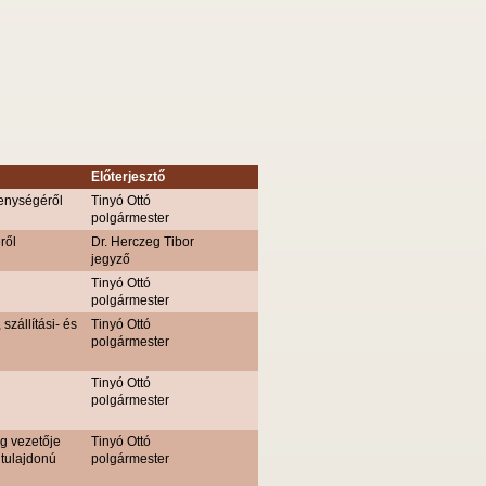
Előterjesztő
kenységéről
Tinyó Ottó
polgármester
ről
Dr. Herczeg Tibor
jegyző
Tinyó Ottó
polgármester
szállítási- és
Tinyó Ottó
polgármester
Tinyó Ottó
polgármester
ág vezetője
Tinyó Ottó
tulajdonú
polgármester