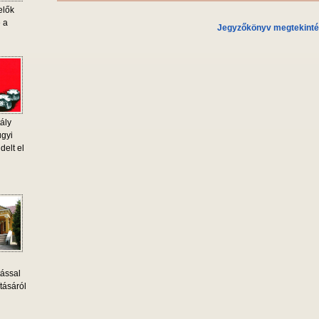
elők
e a
Jegyzőkönyv megtekint
ály
ügyi
delt el
tással
tásáról