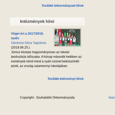
További önkormányzati hírek
Intézmények hírei
Véget ért a 2017/2018.
tanév
Gárdonyi Géza Tagiskola
(2018.06.25.)
Június közepe hagyományosan az iskolai
tanévzárás időszaka. A hónap második hetében az
esmények mind-mind a nyári szünet beköszöntét
jelzik, az ország valamennyi iskolájában.
További intézményi hírek
Copyright - Szuhakálló Önkormányzata
Imp