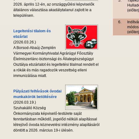
5.
Tájéko
2026. április 12-én, az országgyűlési képviselők
Hullad
általános választása akadálytalanul zajlott le a
(előter
településen.
6.
Indítv
módosí
Legeltetési tilalom és
(előter
ebzárlat
(2026.03.26.)
A Borsod-Abaúj-Zemplén
Vármegyei Kormányhivatal Agrárügyi Főosztály
Élelmiszerlánc-biztonsági és Állategészségügyi
Osztálya ebzárlatot és legeltetési tilalmat rendelt el
a rókák és más ragadozók veszettség elleni
immunizálása miatt.
Pályázati felhívások óvodai
munkakörök betöltésére
(2026.03.19.)
Szuhakálló Község
Önkormányzata képviselő-testülete saját
fenntartásban működő, jogelőd nélküli alapítással
létrejövő óvoda köznevelési intézmény alapításáról
döntött a 2026. március 19-i ülésén.