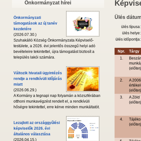
Képvise
Önkormányzat hírei
Ülés dátum
Önkormányzati
támogatások az új tanév
ülés típusa:
kezdetére
ülés helye:
(2026.07.30.)
ülés időpontja:
Szuhakálló Község Önkormányzata Képviselő-
testülete, a 2026. évi jelentős összegű helyi adó
Npr.
Tárgy
bevételeire tekintettel, újra támogatást biztosít a
település lakói számára.
1.
Beszám
munkáj
(előter
Változik hivatali ügyintézés
rendje a rendkívüli időjárás
2.
A 2006
miatt
értéke
(2026.06.29.)
(előter
A Kormány a tegnapi nap folyamán a közszférában
3.
A Zöld
otthoni munkavégzést rendelt el, a rendkívüli
(előter
hőségre tekintettel, erre kérve minden munkáltatót.
4.
Tájéko
Lezajlott az országgyűlési
(előte
képviselők 2026. évi
általános választása
(2026.04.15.)