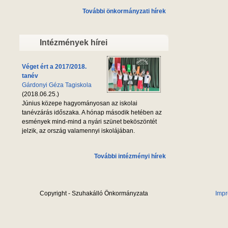
További önkormányzati hírek
Intézmények hírei
Véget ért a 2017/2018.
tanév
Gárdonyi Géza Tagiskola
(2018.06.25.)
Június közepe hagyományosan az iskolai
tanévzárás időszaka. A hónap második hetében az
esmények mind-mind a nyári szünet beköszöntét
jelzik, az ország valamennyi iskolájában.
További intézményi hírek
Copyright - Szuhakálló Önkormányzata
Imp