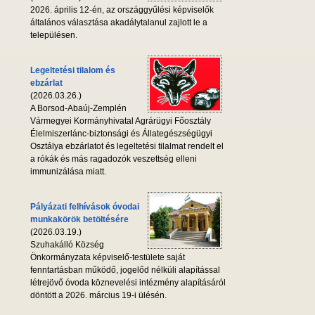
2026. április 12-én, az országgyűlési képviselők
általános választása akadálytalanul zajlott le a
településen.
Legeltetési tilalom és
ebzárlat
(2026.03.26.)
A Borsod-Abaúj-Zemplén
Vármegyei Kormányhivatal Agrárügyi Főosztály
Élelmiszerlánc-biztonsági és Állategészségügyi
Osztálya ebzárlatot és legeltetési tilalmat rendelt el
a rókák és más ragadozók veszettség elleni
immunizálása miatt.
Pályázati felhívások óvodai
munkakörök betöltésére
(2026.03.19.)
Szuhakálló Község
Önkormányzata képviselő-testülete saját
fenntartásban működő, jogelőd nélküli alapítással
létrejövő óvoda köznevelési intézmény alapításáról
döntött a 2026. március 19-i ülésén.