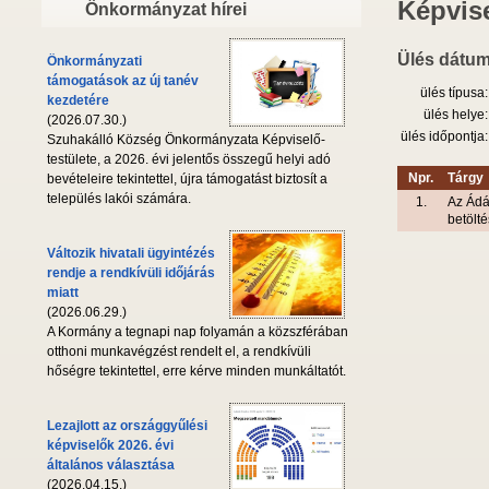
Képvise
Önkormányzat hírei
Ülés dátum
Önkormányzati
támogatások az új tanév
ülés típusa:
kezdetére
ülés helye:
(2026.07.30.)
ülés időpontja:
Szuhakálló Község Önkormányzata Képviselő-
testülete, a 2026. évi jelentős összegű helyi adó
Npr.
Tárgy
bevételeire tekintettel, újra támogatást biztosít a
település lakói számára.
1.
Az Ádá
betölt
Változik hivatali ügyintézés
rendje a rendkívüli időjárás
miatt
(2026.06.29.)
A Kormány a tegnapi nap folyamán a közszférában
otthoni munkavégzést rendelt el, a rendkívüli
hőségre tekintettel, erre kérve minden munkáltatót.
Lezajlott az országgyűlési
képviselők 2026. évi
általános választása
(2026.04.15.)