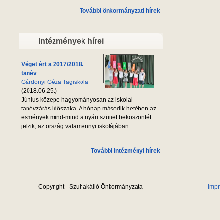
További önkormányzati hírek
Intézmények hírei
Véget ért a 2017/2018.
tanév
Gárdonyi Géza Tagiskola
(2018.06.25.)
Június közepe hagyományosan az iskolai
tanévzárás időszaka. A hónap második hetében az
esmények mind-mind a nyári szünet beköszöntét
jelzik, az ország valamennyi iskolájában.
További intézményi hírek
Copyright - Szuhakálló Önkormányzata
Imp