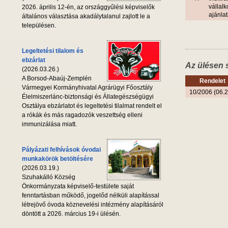
vállalk
2026. április 12-én, az országgyűlési képviselők
ajánlat
általános választása akadálytalanul zajlott le a
településen.
Legeltetési tilalom és
ebzárlat
Az ülésen 
(2026.03.26.)
A Borsod-Abaúj-Zemplén
Rendelet
Vármegyei Kormányhivatal Agrárügyi Főosztály
10/2006 (06.2
Élelmiszerlánc-biztonsági és Állategészségügyi
Osztálya ebzárlatot és legeltetési tilalmat rendelt el
a rókák és más ragadozók veszettség elleni
immunizálása miatt.
Pályázati felhívások óvodai
munkakörök betöltésére
(2026.03.19.)
Szuhakálló Község
Önkormányzata képviselő-testülete saját
fenntartásban működő, jogelőd nélküli alapítással
létrejövő óvoda köznevelési intézmény alapításáról
döntött a 2026. március 19-i ülésén.