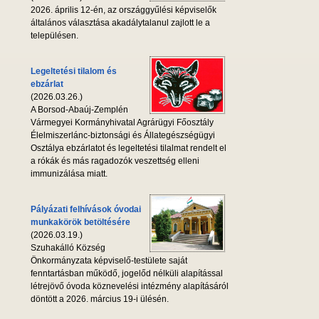
2026. április 12-én, az országgyűlési képviselők
általános választása akadálytalanul zajlott le a
településen.
Legeltetési tilalom és
ebzárlat
(2026.03.26.)
A Borsod-Abaúj-Zemplén
Vármegyei Kormányhivatal Agrárügyi Főosztály
Élelmiszerlánc-biztonsági és Állategészségügyi
Osztálya ebzárlatot és legeltetési tilalmat rendelt el
a rókák és más ragadozók veszettség elleni
immunizálása miatt.
Pályázati felhívások óvodai
munkakörök betöltésére
(2026.03.19.)
Szuhakálló Község
Önkormányzata képviselő-testülete saját
fenntartásban működő, jogelőd nélküli alapítással
létrejövő óvoda köznevelési intézmény alapításáról
döntött a 2026. március 19-i ülésén.