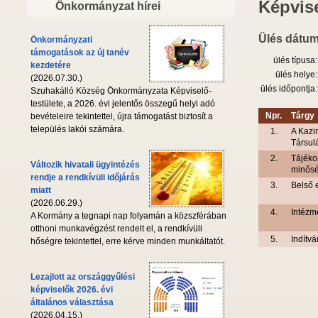
Képvise
Önkormányzat hírei
Ülés dátum
Önkormányzati
támogatások az új tanév
ülés típusa:
kezdetére
ülés helye:
(2026.07.30.)
ülés időpontja:
Szuhakálló Község Önkormányzata Képviselő-
testülete, a 2026. évi jelentős összegű helyi adó
Npr.
Tárgy
bevételeire tekintettel, újra támogatást biztosít a
település lakói számára.
1.
A Kazi
Társul
2.
Tájéko
Változik hivatali ügyintézés
minősé
rendje a rendkívüli időjárás
3.
Belső e
miatt
(2026.06.29.)
4.
Intézm
A Kormány a tegnapi nap folyamán a közszférában
otthoni munkavégzést rendelt el, a rendkívüli
5.
Indítvá
hőségre tekintettel, erre kérve minden munkáltatót.
Lezajlott az országgyűlési
képviselők 2026. évi
általános választása
(2026.04.15.)