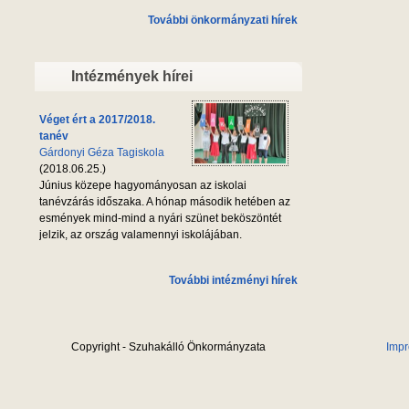
További önkormányzati hírek
Intézmények hírei
Véget ért a 2017/2018.
tanév
Gárdonyi Géza Tagiskola
(2018.06.25.)
Június közepe hagyományosan az iskolai
tanévzárás időszaka. A hónap második hetében az
esmények mind-mind a nyári szünet beköszöntét
jelzik, az ország valamennyi iskolájában.
További intézményi hírek
Copyright - Szuhakálló Önkormányzata
Imp