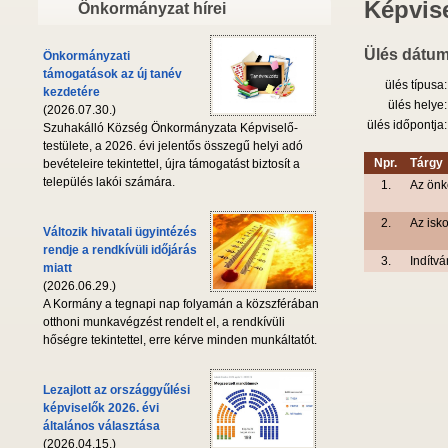
Képvise
Önkormányzat hírei
Ülés dátum
Önkormányzati
támogatások az új tanév
ülés típusa:
kezdetére
ülés helye:
(2026.07.30.)
ülés időpontja:
Szuhakálló Község Önkormányzata Képviselő-
testülete, a 2026. évi jelentős összegű helyi adó
Npr.
Tárgy
bevételeire tekintettel, újra támogatást biztosít a
település lakói számára.
1.
Az önk
2.
Az isk
Változik hivatali ügyintézés
rendje a rendkívüli időjárás
3.
Indítvá
miatt
(2026.06.29.)
A Kormány a tegnapi nap folyamán a közszférában
otthoni munkavégzést rendelt el, a rendkívüli
hőségre tekintettel, erre kérve minden munkáltatót.
Lezajlott az országgyűlési
képviselők 2026. évi
általános választása
(2026.04.15.)