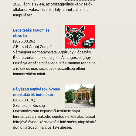
2026. április 12-én, az országgyűlési képviselők
általános választása akadálytalanul zajlott le a
településen.
Legeltetési tilalom és
ebzárlat
(2026.03.26.)
A Borsod-Abaúj-Zemplén
Vármegyei Kormányhivatal Agrárügyi Főosztály
Élelmiszerlánc-biztonsági és Állategészségügyi
Osztálya ebzárlatot és legeltetési tilalmat rendelt el
a rókák és más ragadozók veszettség elleni
immunizálása miatt.
Pályázati felhívások óvodai
munkakörök betöltésére
(2026.03.19.)
Szuhakálló Község
Önkormányzata képviselő-testülete saját
fenntartásban működő, jogelőd nélküli alapítással
létrejövő óvoda köznevelési intézmény alapításáról
döntött a 2026. március 19-i ülésén.