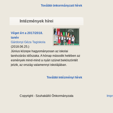
További önkormányzati hírek
Intézmények hírei
Véget ért a 2017/2018.
tanév
Gárdonyi Géza Tagiskola
(2018.06.25.)
Június közepe hagyományosan az iskolai
tanévzárás időszaka. A hónap második hetében az
esmények mind-mind a nyári szünet beköszöntét
jelzik, az ország valamennyi iskolájában.
További intézményi hírek
Copyright - Szuhakálló Önkormányzata
Imp