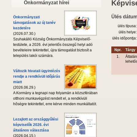
Képvise
Önkormányzat hírei
Ülés dátum
Önkormányzati
támogatások az új tanév
ülés típusa:
kezdetére
ülés helye:
(2026.07.30.)
ülés időpontja:
Szuhakálló Község Önkormányzata Képviselő-
testülete, a 2026. évi jelentős összegű helyi adó
Npr.
Tárgy
bevételeire tekintettel, újra támogatást biztosít a
település lakói számára.
1.
Általá
lehető
Változik hivatali ügyintézés
rendje a rendkívüli időjárás
miatt
(2026.06.29.)
A Kormány a tegnapi nap folyamán a közszférában
otthoni munkavégzést rendelt el, a rendkívüli
hőségre tekintettel, erre kérve minden munkáltatót.
Lezajlott az országgyűlési
képviselők 2026. évi
általános választása
(2026.04.15.)