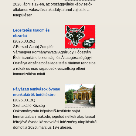
2026. április 12-én, az országgyűlési képviselők
általános választása akadálytalanul zajlott le a
településen.
Legeltetési tilalom és
ebzárlat
(2026.03.26.)
A Borsod-Abaúj-Zemplén
Vármegyei Kormányhivatal Agrárügyi Főosztály
Élelmiszerlánc-biztonsági és Állategészségügyi
Osztálya ebzárlatot és legeltetési tilalmat rendelt el
a rókák és más ragadozók veszettség elleni
immunizálása miatt.
Pályázati felhívások óvodai
munkakörök betöltésére
(2026.03.19.)
Szuhakálló Község
Önkormányzata képviselő-testülete saját
fenntartásban működő, jogelőd nélküli alapítással
létrejövő óvoda köznevelési intézmény alapításáról
döntött a 2026. március 19-i ülésén.