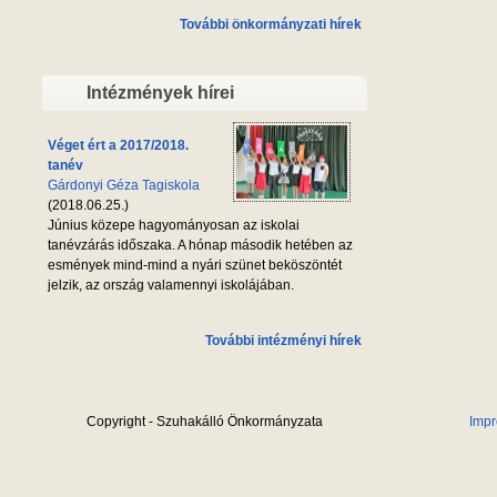
További önkormányzati hírek
Intézmények hírei
Véget ért a 2017/2018.
tanév
Gárdonyi Géza Tagiskola
(2018.06.25.)
Június közepe hagyományosan az iskolai
tanévzárás időszaka. A hónap második hetében az
esmények mind-mind a nyári szünet beköszöntét
jelzik, az ország valamennyi iskolájában.
További intézményi hírek
Copyright - Szuhakálló Önkormányzata
Imp