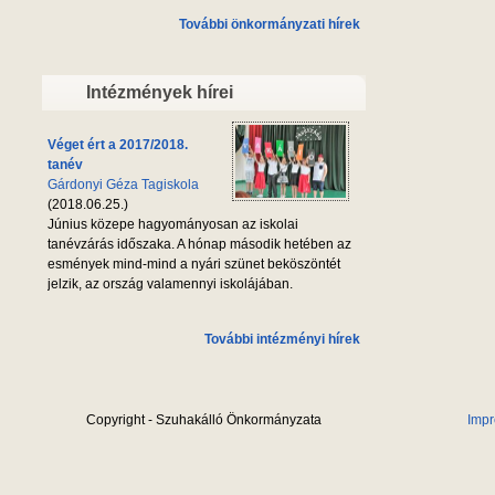
További önkormányzati hírek
Intézmények hírei
Véget ért a 2017/2018.
tanév
Gárdonyi Géza Tagiskola
(2018.06.25.)
Június közepe hagyományosan az iskolai
tanévzárás időszaka. A hónap második hetében az
esmények mind-mind a nyári szünet beköszöntét
jelzik, az ország valamennyi iskolájában.
További intézményi hírek
Copyright - Szuhakálló Önkormányzata
Imp