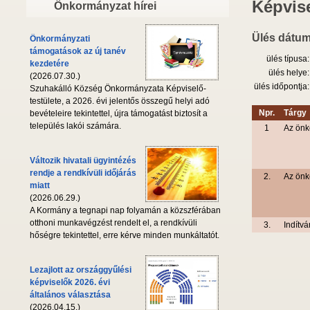
Képvise
Önkormányzat hírei
Ülés dátum
Önkormányzati
támogatások az új tanév
ülés típusa:
kezdetére
ülés helye:
(2026.07.30.)
ülés időpontja:
Szuhakálló Község Önkormányzata Képviselő-
testülete, a 2026. évi jelentős összegű helyi adó
Npr.
Tárgy
bevételeire tekintettel, újra támogatást biztosít a
település lakói számára.
1
Az önk
Változik hivatali ügyintézés
rendje a rendkívüli időjárás
2.
Az önk
miatt
(2026.06.29.)
A Kormány a tegnapi nap folyamán a közszférában
otthoni munkavégzést rendelt el, a rendkívüli
3.
Indítvá
hőségre tekintettel, erre kérve minden munkáltatót.
Lezajlott az országgyűlési
képviselők 2026. évi
általános választása
(2026.04.15.)