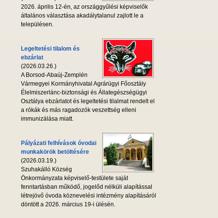
2026. április 12-én, az országgyűlési képviselők
általános választása akadálytalanul zajlott le a
településen.
Legeltetési tilalom és
ebzárlat
(2026.03.26.)
A Borsod-Abaúj-Zemplén
Vármegyei Kormányhivatal Agrárügyi Főosztály
Élelmiszerlánc-biztonsági és Állategészségügyi
Osztálya ebzárlatot és legeltetési tilalmat rendelt el
a rókák és más ragadozók veszettség elleni
immunizálása miatt.
Pályázati felhívások óvodai
munkakörök betöltésére
(2026.03.19.)
Szuhakálló Község
Önkormányzata képviselő-testülete saját
fenntartásban működő, jogelőd nélküli alapítással
létrejövő óvoda köznevelési intézmény alapításáról
döntött a 2026. március 19-i ülésén.