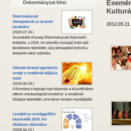
Esemén
Önkormányzat hírei
Kulturá
Önkormányzati
támogatások az új tanév
2012.05.11.
kezdetére
(2026.07.30.)
Szuhakálló Község Önkormányzata Képviselő-
testülete, a 2026. évi jelentős összegű helyi adó
bevételeire tekintettel, újra támogatást biztosít a
település lakói számára.
Változik hivatali ügyintézés
rendje a rendkívüli időjárás
miatt
(2026.06.29.)
A Kormány a tegnapi nap folyamán a közszférában
otthoni munkavégzést rendelt el, a rendkívüli
hőségre tekintettel, erre kérve minden munkáltatót.
Lezajlott az országgyűlési
képviselők 2026. évi
általános választása
(2026.04.15.)