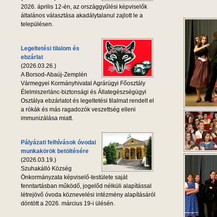
2026. április 12-én, az országgyűlési képviselők
általános választása akadálytalanul zajlott le a
településen.
Legeltetési tilalom és
ebzárlat
(2026.03.26.)
A Borsod-Abaúj-Zemplén
Vármegyei Kormányhivatal Agrárügyi Főosztály
Élelmiszerlánc-biztonsági és Állategészségügyi
Osztálya ebzárlatot és legeltetési tilalmat rendelt el
a rókák és más ragadozók veszettség elleni
immunizálása miatt.
Pályázati felhívások óvodai
munkakörök betöltésére
(2026.03.19.)
Szuhakálló Község
Önkormányzata képviselő-testülete saját
fenntartásban működő, jogelőd nélküli alapítással
létrejövő óvoda köznevelési intézmény alapításáról
döntött a 2026. március 19-i ülésén.