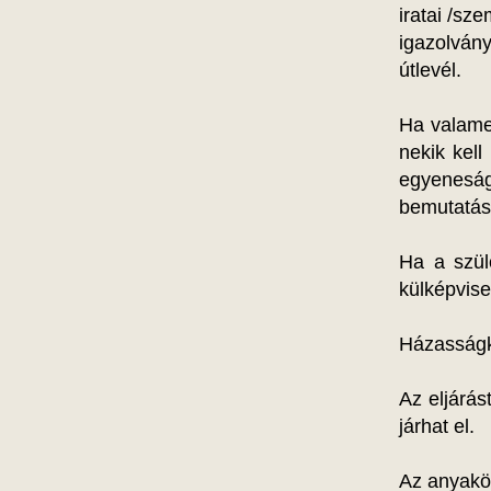
iratai /sze
igazolvány
útlevél.
Ha valamel
nekik kel
egyeneság
bemutatás
Ha a szül
külképvise
Házasságk
Az eljárás
járhat el.
Az anyakö