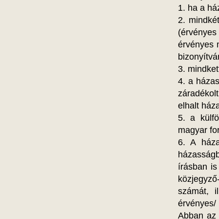
1. ha a h
2. mindké
(érvényes
érvényes m
bizonyítvá
3. mindkett
4. a házas
záradékolt
elhalt ház
5. a külfö
magyar for
6. A háza
házasságb
írásban is
közjegyző-
számát, i
érvényes/
Abban az 