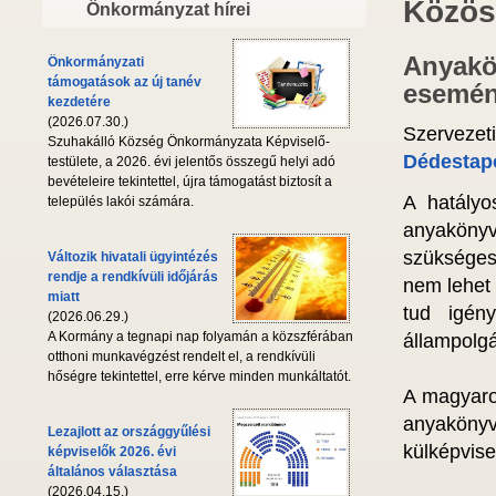
Közös
Önkormányzat hírei
Anyakö
Önkormányzati
támogatások az új tanév
esemén
kezdetére
(2026.07.30.)
Szervezet
Szuhakálló Község Önkormányzata Képviselő-
Dédestapo
testülete, a 2026. évi jelentős összegű helyi adó
bevételeire tekintettel, újra támogatást biztosít a
A hatályo
település lakói számára.
anyaköny
szükséges
Változik hivatali ügyintézés
rendje a rendkívüli időjárás
nem lehet 
miatt
tud igén
(2026.06.29.)
A Kormány a tegnapi nap folyamán a közszférában
állampolgár
otthoni munkavégzést rendelt el, a rendkívüli
hőségre tekintettel, erre kérve minden munkáltatót.
A magyaror
anyaköny
Lezajlott az országgyűlési
külképvise
képviselők 2026. évi
általános választása
(2026.04.15.)