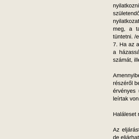
nyilatkoz
születen
nyilatkoza
meg, a ta
tüntetni. 
7. Ha az 
a házassá
számát, ill
Amennyibe
részéről be
érvényes 
leírtak vo
Haláleset
Az eljárá
de eljárha