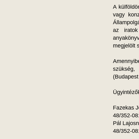
A külföld
vagy konz
Állampolg
az irato
anyakönyv
megjelölt
Amennyibe
szükség,
(Budapest 
Ügyintéző
Fazekas J
48/352-08
Pál Lajos
48/352-08