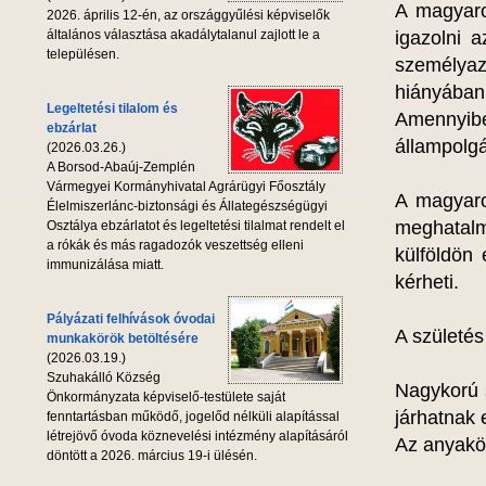
A magyaro
2026. április 12-én, az országgyűlési képviselők
általános választása akadálytalanul zajlott le a
igazolni 
településen.
személyaz
hiányában 
Legeltetési tilalom és
Amennyibe
ebzárlat
állampolg
(2026.03.26.)
A Borsod-Abaúj-Zemplén
Vármegyei Kormányhivatal Agrárügyi Főosztály
A magyaro
Élelmiszerlánc-biztonsági és Állategészségügyi
meghatalm
Osztálya ebzárlatot és legeltetési tilalmat rendelt el
a rókák és más ragadozók veszettség elleni
külföldön
immunizálása miatt.
kérheti.
Pályázati felhívások óvodai
A születé
munkakörök betöltésére
(2026.03.19.)
Szuhakálló Község
Nagykorú s
Önkormányzata képviselő-testülete saját
járhatnak e
fenntartásban működő, jogelőd nélküli alapítással
létrejövő óvoda köznevelési intézmény alapításáról
Az anyakö
döntött a 2026. március 19-i ülésén.