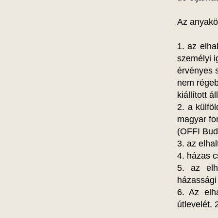
Az anyakö
1. az elha
személyi i
érvényes 
nem rége
kiállított 
2. a külfö
magyar for
(OFFI Buda
3. az elha
4. házas c
5. az elh
házassági 
6. Az elh
útlevelét, 