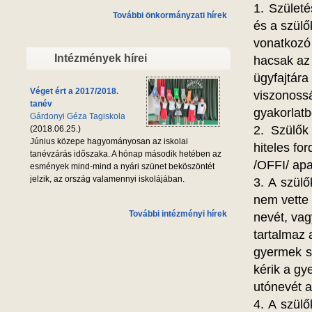
1. Szület
További önkormányzati hírek
és a szülő
vonatkozó 
Intézmények hírei
hacsak az
ügyfajtár
Véget ért a 2017/2018.
viszonoss
tanév
gyakorlatb
Gárdonyi Géza Tagiskola
2. Szülők
(2018.06.25.)
Június közepe hagyományosan az iskolai
hiteles for
tanévzárás időszaka. A hónap második hetében az
/OFFI/ apa
esmények mind-mind a nyári szünet beköszöntét
jelzik, az ország valamennyi iskolájában.
3. A szülő
nem vette f
További intézményi hírek
nevét, vag
tartalmaz 
gyermek sz
kérik a g
utónevét 
4. A szül