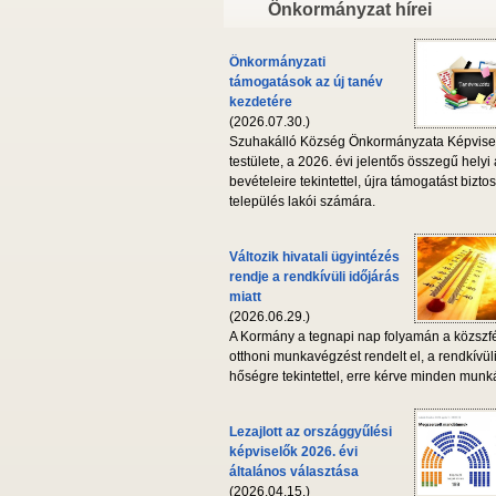
Önkormányzat hírei
Önkormányzati
támogatások az új tanév
kezdetére
(2026.07.30.)
Szuhakálló Község Önkormányzata Képvise
testülete, a 2026. évi jelentős összegű helyi
bevételeire tekintettel, újra támogatást biztos
település lakói számára.
Változik hivatali ügyintézés
rendje a rendkívüli időjárás
miatt
(2026.06.29.)
A Kormány a tegnapi nap folyamán a közszf
otthoni munkavégzést rendelt el, a rendkívül
hőségre tekintettel, erre kérve minden munká
Lezajlott az országgyűlési
képviselők 2026. évi
általános választása
(2026.04.15.)