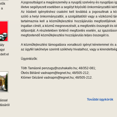
A jogosultságot a magánszemély a nyugdíj szelvény és nyugdíjas i
elők
illetve segélyezett esetében a segélyt folyósító önkormányzattói kért 
e a
Az írásbeli igényléshez csatolni kell továbbá a jogosultnak a kö
szóló a helyi önkormányzattói, a szolgáltatótól vagy a víziközmű tá
tartalmaznia kell a közműfejlesztési hozzájárulás megfizetőjének 
ingatlan címét, a közmű megnevezését, a megfizetés összegét és id
időpontját. A részletekben történő megfizetés esetén, az igazoláson f
megfizetendő közműfejlesztési hozzájárulás teljes összegét is.
A közműfejlesztési támogatásra vonatkozó igényt kérelemmel és a 
ály
az ügyfél lakóhelye szerinti székhely hivatalhoz, vagy a kirendeltségre
ügyi
delt el
Ügyintézők:
Tóth Tamásné penzugy@szuhakallo.hu; 48/352-081;
Ötvös Béláné vadnapm@legnet.hu; 48/505-212;
Klómer Gézáné vadnapm@legnet.hu; 48/505-212.
További ügykörök
tással
tásáról