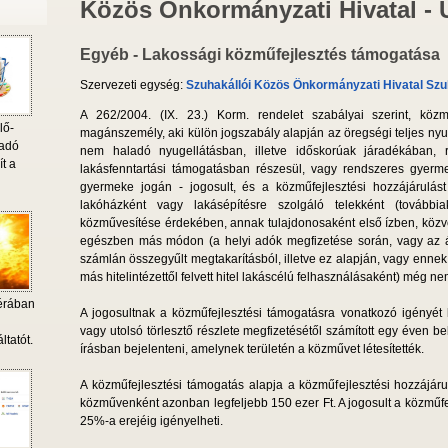
Közös Önkormányzati Hivatal -
Egyéb - Lakossági közműfejlesztés támogatása
Szervezeti egység:
Szuhakállói Közös Önkormányzati Hivatal Szu
A 262/2004. (IX. 23.) Korm. rendelet szabályai szerint, közm
lő-
magánszemély, aki külön jogszabály alapján az öregségi teljes ny
 adó
nem haladó nyugellátásban, illetve időskorúak járadékában, r
ít a
lakásfenntartási támogatásban részesül, vagy rendszeres gyer
gyermeke jogán - jogosult, és a közműfejlesztési hozzájárulást 
lakóházként vagy lakásépítésre szolgáló telekként (továbbiak
közművesítése érdekében, annak tulajdonosaként első ízben, közvet
egészben más módon (a helyi adók megfizetése során, vagy az áll
számlán összegyűlt megtakarításból, illetve ez alapján, vagy ennek
más hitelintézettől felvett hitel lakáscélú felhasználásaként) még n
érában
A jogosultnak a közműfejlesztési támogatásra vonatkozó igényét 
i
vagy utolsó törlesztő részlete megfizetésétől számított egy éven b
ltatót.
írásban bejelenteni, amelynek területén a közművet létesítették.
A közműfejlesztési támogatás alapja a közműfejlesztési hozzájáru
közművenként azonban legfeljebb 150 ezer Ft. A jogosult a közműf
25%-a erejéig igényelheti.