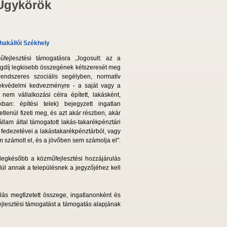
 Ügykörök
hakállói Székhely
űfejlesztési támogatásra ,Jogosult: az a
ugdíj legkisebb összegének kétszeresét meg
endszeres szociális segélyben, normatív
mekvédelmi kedvezményre - a saját vagy a
nem vállalkozási célra épített, lakásként,
ban: építési telek) bejegyzett ingatlan
lenül fizeti meg, és azt akár részben, akár
am által támogatott lakás-takarékpénztári
 fedezetévei a lakás­takarékpénztárból, vagy
em számolt el, és a jövőben sem számolja el".
legkésőbb a közműfejlesztési hozzájárulás
elül annak a településnek a jegyzőjéhez kell
lás megfizetett összege, ingatlanonként és
ejlesztési támogatást a támogatás alapjának