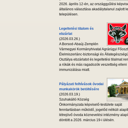
2026. április 12-én, az országgyűlési képvis
általános választása akadálytalanul zajlott l
településen.
Legeltetési tilalom és
ebzárlat
(2026.03.26.)
A Borsod-Abaúj-Zemplén
Vármegyei Kormányhivatal Agrárügyi Főoszt
Élelmiszerlánc-biztonsági és Állategészség
Osztálya ebzárlatot és legeltetési tilalmat ren
a rókák és más ragadozók veszettség elleni
immunizálása miatt.
Pályázati felhívások óvodai
munkakörök betöltésére
(2026.03.19.)
Szuhakálló Község
Önkormányzata képviselő-testülete saját
fenntartásban működő, jogelőd nélküli alapí
létrejövő óvoda köznevelési intézmény alapí
döntött a 2026. március 19-i ülésén.