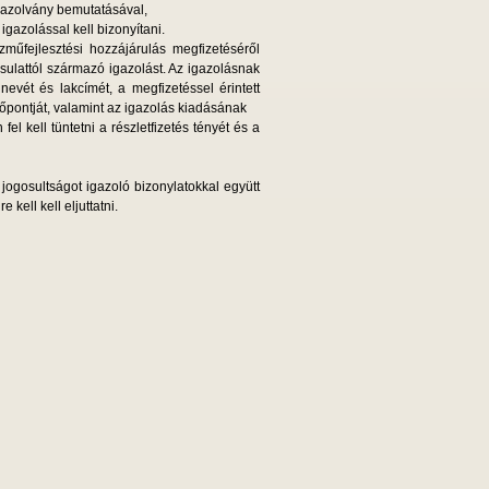
gazolvány bemutatásával,
igazolással kell bizonyítani.
zműfejlesztési hozzájárulás megfizetéséről
rsulattól származó igazolást. Az igazolásnak
nevét és lakcímét, a megfizetéssel érintett
őpontját, valamint az igazolás kiadásának
el kell tüntetni a részletfizetés tényét és a
jogosultságot igazoló bizonylatokkal együtt
 kell kell eljuttatni.