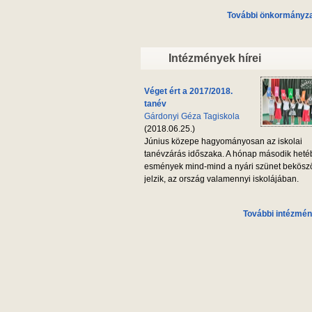
További önkormányzat
Intézmények hírei
Véget ért a 2017/2018.
tanév
Gárdonyi Géza Tagiskola
(2018.06.25.)
Június közepe hagyományosan az iskolai
tanévzárás időszaka. A hónap második heté
esmények mind-mind a nyári szünet bekösz
jelzik, az ország valamennyi iskolájában.
További intézmén