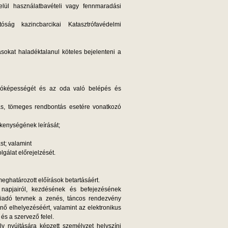
lül használatbavételi vagy fennmaradási
ság kazincbarcikai Katasztrófavédelmi
sokat haladéktalanul köteles bejelenteni a
adóképességét és az oda való belépés és
ás, tömeges rendbontás esetére vonatkozó
kenységének leírását;
st; valamint
gálat előrejelzését.
meghatározott előírások betartásáért.
 napjairól, kezdésének és befejezésének
zriadó tervnek a zenés, táncos rendezvény
nő elhelyezéséért, valamint az elektronikus
és a szervező felel.
y nyújtására képzett személyzet helyszíni