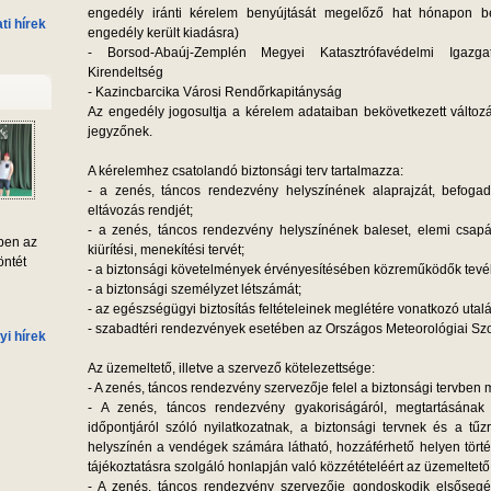
engedély iránti kérelem benyújtását megelőző hat hónapon be
i hírek
engedély került kiadásra)
- Borsod-Abaúj-Zemplén Megyei Katasztrófavédelmi Igazgató
Kirendeltség
- Kazincbarcika Városi Rendőrkapitányság
Az engedély jogosultja a kérelem adataiban bekövetkezett változá
jegyzőnek.
A kérelemhez csatolandó biztonsági terv tartalmazza:
- a zenés, táncos rendezvény helyszínének alaprajzát, befog
eltávozás rendjét;
- a zenés, táncos rendezvény helyszínének baleset, elemi csap
ben az
kiürítési, menekítési tervét;
öntét
- a biztonsági követelmények érvényesítésében közreműködők tevé
- a biztonsági személyzet létszámát;
- az egészségügyi biztosítás feltételeinek meglétére vonatkozó utalá
- szabadtéri rendezvények esetében az Országos Meteorológiai Szol
yi hírek
Az üzemeltető, illetve a szervező kötelezettsége:
- A zenés, táncos rendezvény szervezője felel a biztonsági tervben 
- A zenés, táncos rendezvény gyakoriságáról, megtartásának
időpontjáról szóló nyilatkozatnak, a biztonsági tervnek és a tű
helyszínén a vendégek számára látható, hozzáférhető helyen törté
tájékoztatásra szolgáló honlapján való közzétételéért az üzemeltető 
- A zenés, táncos rendezvény szervezője gondoskodik elsősegél