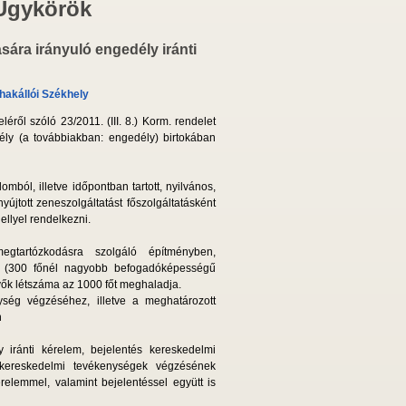
 Ügykörök
sára irányuló engedély iránti
hakállói Székhely
ől szóló 23/2011. (III. 8.) Korm. rendelet
ély (a továbbiakban: engedély) birtokában
ból, illetve időpontban tartott, nyilvános,
újtott zeneszolgáltatást főszolgáltatásként
ellyel rendelkezni.
egtartózkodásra szolgáló építményben,
en (300 főnél nagyobb befogadóképességű
evők létszáma az 1000 főt meghaladja.
ség végzéséhez, illetve a meghatározott
n
ly iránti kérelem, bejelentés kereskedelmi
 kereskedelmi tevékenységek végzésének
érelemmel, valamint bejelentéssel együtt is