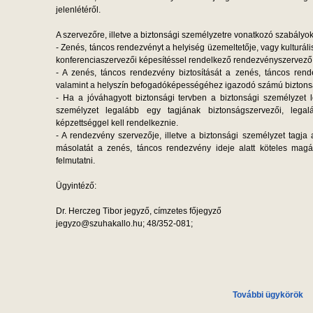
jelenlétéről.
A szervezőre, illetve a biztonsági személyzetre vonatkozó szabályok
- Zenés, táncos rendezvényt a helyiség üzemeltetője, vagy kulturá
konferenciaszervezői képesítéssel rendelkező rendezvényszervező
- A zenés, táncos rendezvény biztosítását a zenés, táncos rend
valamint a helyszín befogadóképességéhez igazodó számú biztonsá
- Ha a jóváhagyott biztonsági tervben a biztonsági személyzet lé
személyzet legalább egy tagjának biztonságszervezői, legal
képzettséggel kell rendelkeznie.
- A rendezvény szervezője, illetve a biztonsági személyzet tagja
másolatát a zenés, táncos rendezvény ideje alatt köteles magá
felmutatni.
Ügyintéző:
Dr. Herczeg Tibor jegyző, címzetes főjegyző
jegyzo@szuhakallo.hu; 48/352-081;
További ügykörök