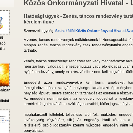
Közös Önkormányzati Hivatal -
Hatósági ügyek - Zenés, táncos rendezvény tartá
kérelem ügye
Szervezeti egység:
Szuhakállói Közös Önkormányzati Hivatal Szu
lő-
A zenés, táncos rendezvények működésének biztonságosabbá tételér
 adó
alapján zenés, táncos rendezvény csak rendezvénytartási enged
ít a
tartható.
Zenés, táncos rendezvény: rendszeresen vagy meghatározott alkalom
nem zártkörű, válogatott lemezbemutatás vagy élő előadás útján ny
nyújtó rendezvény, amelyen a részvételhez nem kell megváltott ülőh
Engedélyt azon rendezvényekre kell kérni, amelyeket töm
tömegtartózkodásra szolgáló helyiséget tartalmazó építményb
érában
helyiség, épület), illetve szabadan tartanak és ez esetben a résztv
i
Az engedély nem mentesíti az engedély jogosultját a tevékeny
ltatót.
termékek forgalmazásához szükséges további, külön jogszabályba
meghatározott feltételek teljesítése alól (pl.: működési engedé
tevékenység végzésére, stb.). Az engedély iránti kérelem a
feltételeiről szóló jogszabály szerinti működési engedély iránti k
benyújtható.