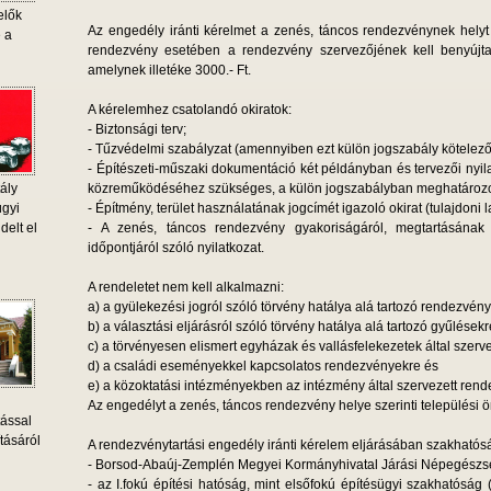
elők
Az engedély iránti kérelmet a zenés, táncos rendezvénynek helyt
e a
rendezvény esetében a rendezvény szervezőjének kell benyújtan
amelynek illetéke 3000.- Ft.
A kérelemhez csatolandó okiratok:
- Biztonsági terv;
- Tűzvédelmi szabályzat (amennyiben ezt külön jogszabály kötelezőv
- Építészeti-műszaki dokumentáció két példányban és tervezői nyil
ály
közreműködéséhez szükséges, a külön jogszabályban meghatározott
ügyi
- Építmény, terület használatának jogcímét igazoló okirat (tulajdoni l
delt el
- A zenés, táncos rendezvény gyakoriságáról, megtartásának
időpontjáról szóló nyilatkozat.
A rendeletet nem kell alkalmazni:
a) a gyülekezési jogról szóló törvény hatálya alá tartozó rendezvény
b) a választási eljárásról szóló törvény hatálya alá tartozó gyűlésekr
c) a törvényesen elismert egyházak és vallásfelekezetek által szerve
d) a családi eseményekkel kapcsolatos rendezvényekre és
e) a közoktatási intézményekben az intézmény által szervezett ren
Az engedélyt a zenés, táncos rendezvény helye szerinti települési 
tással
tásáról
A rendezvénytartási engedély iránti kérelem eljárásában szakhatósá
- Borsod-Abaúj-Zemplén Megyei Kormányhivatal Járási Népegészsé
- az I.fokú építési hatóság, mint elsőfokú építésügyi szakhatóság