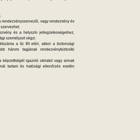
:
lis rendezvényszervezői, vagy rendezvény és
 szervezhet.
ezvény és a helyszín jellegzetességeihez,
gi személyzet végzi.
tszáma a tíz főt eléri, akkor a biztonsági
ább három tagjának rendezvénybiztosító
 a képzettségét igazoló okiratot vagy annak
nál tartani és hatósági ellenőrzés esetén