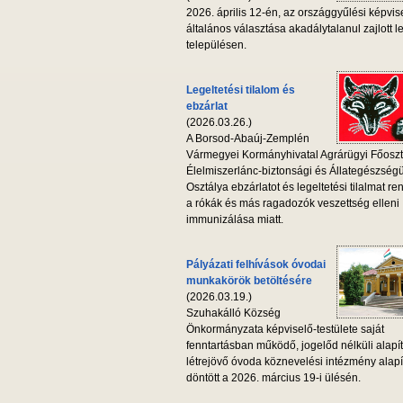
2026. április 12-én, az országgyűlési képvis
általános választása akadálytalanul zajlott l
településen.
Legeltetési tilalom és
ebzárlat
(2026.03.26.)
A Borsod-Abaúj-Zemplén
Vármegyei Kormányhivatal Agrárügyi Főoszt
Élelmiszerlánc-biztonsági és Állategészség
Osztálya ebzárlatot és legeltetési tilalmat ren
a rókák és más ragadozók veszettség elleni
immunizálása miatt.
Pályázati felhívások óvodai
munkakörök betöltésére
(2026.03.19.)
Szuhakálló Község
Önkormányzata képviselő-testülete saját
fenntartásban működő, jogelőd nélküli alapí
létrejövő óvoda köznevelési intézmény alapí
döntött a 2026. március 19-i ülésén.