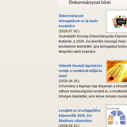
Önkormányzat hírei
Önkormányzati
támogatások az új tanév
kezdetére
(2026.07.30.)
Szuhakálló Község Önkormányzata Képvise
testülete, a 2026. évi jelentős összegű helyi
bevételeire tekintettel, újra támogatást biztos
település lakói számára.
Változik hivatali ügyintézés
rendje a rendkívüli időjárás
miatt
(2026.06.29.)
A Kormány a tegnapi nap folyamán a közszf
otthoni munkavégzést rendelt el, a rendkívül
hőségre tekintettel, erre kérve minden munká
Lezajlott az országgyűlési
képviselők 2026. évi
általános választása
(2026.04.15.)