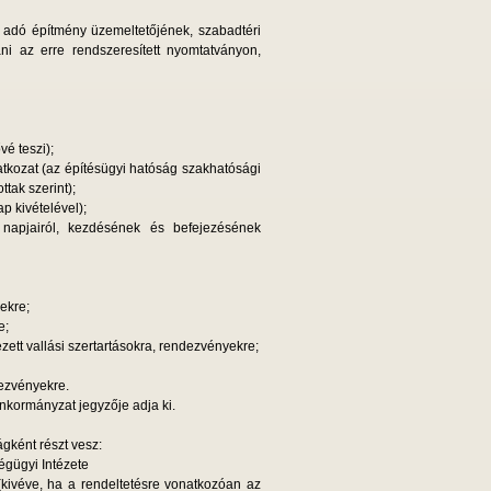
 adó építmény üzemeltetőjének, szabadtéri
i az erre rendszeresített nyomtatványon,
é teszi);
atkozat (az építésügyi hatóság szakhatósági
ak szerint);
ap kivételével);
 napjairól, kezdésének és befejezésének
ekre;
e;
zett vallási szertartásokra, rendezvényekre;
dezvényekre.
önkormányzat jegyzője adja ki.
gként részt vesz:
gügyi Intézete
 (kivéve, ha a rendeltetésre vonatkozóan az