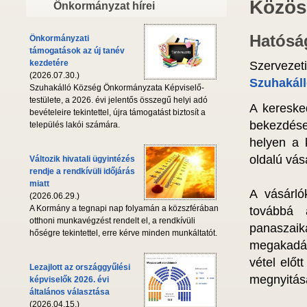
Közös
Önkormányzat hírei
Hatóság
Önkormányzati
támogatások az új tanév
kezdetére
Szervezet
(2026.07.30.)
Szuhakáll
Szuhakálló Község Önkormányzata Képviselő-
testülete, a 2026. évi jelentős összegű helyi adó
A kereske
bevételeire tekintettel, újra támogatást biztosít a
bekezdése
település lakói számára.
helyen a 
oldalú vás
Változik hivatali ügyintézés
rendje a rendkívüli időjárás
miatt
A vásárló
(2026.06.29.)
A Kormány a tegnapi nap folyamán a közszférában
továbbá a
otthoni munkavégzést rendelt el, a rendkívüli
panaszai
hőségre tekintettel, erre kérve minden munkáltatót.
megakadál
vétel előt
Lezajlott az országgyűlési
megnyitásá
képviselők 2026. évi
általános választása
(2026.04.15.)