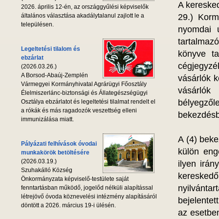
A keresked
2026. április 12-én, az országgyűlési képviselők
általános választása akadálytalanul zajlott le a
29.) Korm
településen.
nyomdai ú
tartalmaz
Legeltetési tilalom és
könyve ta
ebzárlat
cégjegyzék
(2026.03.26.)
A Borsod-Abaúj-Zemplén
vásárlók k
Vármegyei Kormányhivatal Agrárügyi Főosztály
vásárlók
Élelmiszerlánc-biztonsági és Állategészségügyi
bélyegzőle
Osztálya ebzárlatot és legeltetési tilalmat rendelt el
a rókák és más ragadozók veszettség elleni
bekezdésb
immunizálása miatt.
A (4) beke
Pályázati felhívások óvodai
külön eng
munkakörök betöltésére
(2026.03.19.)
ilyen irán
Szuhakálló Község
keresked
Önkormányzata képviselő-testülete saját
nyilvánta
fenntartásban működő, jogelőd nélküli alapítással
létrejövő óvoda köznevelési intézmény alapításáról
bejelentet
döntött a 2026. március 19-i ülésén.
az esetben