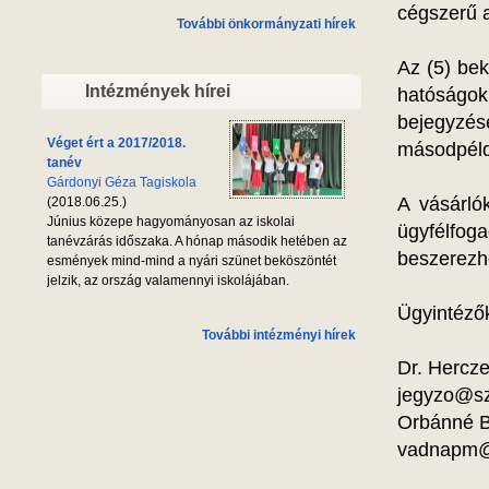
cégszerű a
További önkormányzati hírek
Az (5) bek
Intézmények hírei
hatóságok
bejegyzés
Véget ért a 2017/2018.
másodpéld
tanév
Gárdonyi Géza Tagiskola
A vásárló
(2018.06.25.)
Június közepe hagyományosan az iskolai
ügyfélfog
tanévzárás időszaka. A hónap második hetében az
beszerezhe
esmények mind-mind a nyári szünet beköszöntét
jelzik, az ország valamennyi iskolájában.
Ügyintéző
További intézményi hírek
Dr. Hercze
jegyzo@sz
Orbánné B
vadnapm@l