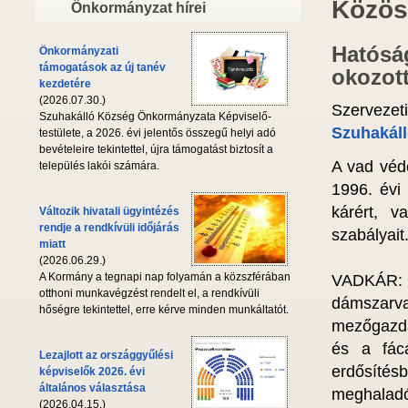
Közös
Önkormányzat hírei
Hatóság
Önkormányzati
támogatások az új tanév
okozott
kezdetére
(2026.07.30.)
Szervezet
Szuhakálló Község Önkormányzata Képviselő-
Szuhakáll
testülete, a 2026. évi jelentős összegű helyi adó
bevételeire tekintettel, újra támogatást biztosít a
A vad véd
település lakói számára.
1996. évi 
kárért, v
Változik hivatali ügyintézés
rendje a rendkívüli időjárás
szabályait
miatt
(2026.06.29.)
A Kormány a tegnapi nap folyamán a közszférában
VADKÁR: a
otthoni munkavégzést rendelt el, a rendkívüli
dámszar
hőségre tekintettel, erre kérve minden munkáltatót.
mezőgazda
és a fác
Lezajlott az országgyűlési
erdősítés
képviselők 2026. évi
általános választása
meghaladó 
(2026.04.15.)