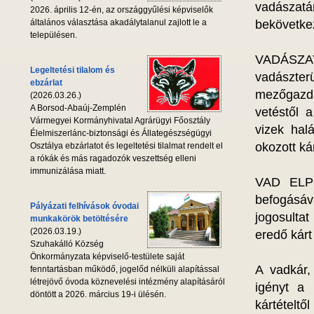
vadászat
2026. április 12-én, az országgyűlési képviselők
általános választása akadálytalanul zajlott le a
bekövetkeze
településen.
VADÁSZAT
Legeltetési tilalom és
vadászterü
ebzárlat
mezőgazd
(2026.03.26.)
A Borsod-Abaúj-Zemplén
vetéstől 
Vármegyei Kormányhivatal Agrárügyi Főosztály
vizek hal
Élelmiszerlánc-biztonsági és Állategészségügyi
okozott kár
Osztálya ebzárlatot és legeltetési tilalmat rendelt el
a rókák és más ragadozók veszettség elleni
immunizálása miatt.
VAD ELPU
befogásáva
Pályázati felhívások óvodai
jogosulta
munkakörök betöltésére
(2026.03.19.)
eredő kárt
Szuhakálló Község
Önkormányzata képviselő-testülete saját
A vadkár,
fenntartásban működő, jogelőd nélküli alapítással
létrejövő óvoda köznevelési intézmény alapításáról
igényt a 
döntött a 2026. március 19-i ülésén.
kártételtő