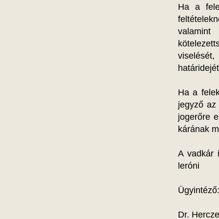
Ha a fele
feltétele
valamin
kötelezetts
viselését
határidejé
Ha a fele
jegyző az 
jogerőre e
kárának me
A vadkár i
leróni
Ügyintéző
Dr. Hercze