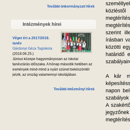
személlyel
További önkormányzati hírek
közléstő
megtérít
Intézmények hírei
megtérítés
szerint i
Véget ért a 2017/2018.
írásban v
tanév
közötti eg
Gárdonyi Géza Tagiskola
határidő 
(2018.06.25.)
Június közepe hagyományosan az iskolai
szabályair
tanévzárás időszaka. A hónap második hetében az
esmények mind-mind a nyári szünet beköszöntét
jelzik, az ország valamennyi iskolájában.
A kár me
képesítéss
További intézményi hírek
napon bel
szabályok s
A szakértő
jegyzőnek 
megtéríté