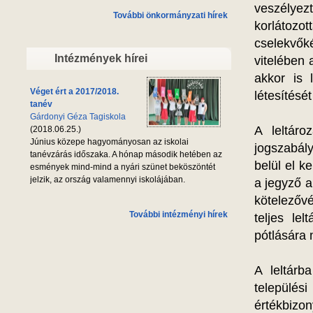
veszélye
További önkormányzati hírek
korlátozo
cselekvő
Intézmények hírei
vitelében
akkor is 
Véget ért a 2017/2018.
létesítését
tanév
Gárdonyi Géza Tagiskola
A leltáro
(2018.06.25.)
Június közepe hagyományosan az iskolai
jogszabál
tanévzárás időszaka. A hónap második hetében az
belül el ke
esmények mind-mind a nyári szünet beköszöntét
jelzik, az ország valamennyi iskolájában.
a jegyző a
kötelezőv
További intézményi hírek
teljes le
pótlására 
A leltárba
települ
értékbizon