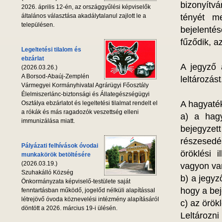
bizonyítv
2026. április 12-én, az országgyűlési képviselők
általános választása akadálytalanul zajlott le a
tényét m
településen.
bejelentés
fűződik, a
Legeltetési tilalom és
ebzárlat
A jegyző 
(2026.03.26.)
A Borsod-Abaúj-Zemplén
leltározást
Vármegyei Kormányhivatal Agrárügyi Főosztály
Élelmiszerlánc-biztonsági és Állategészségügyi
A hagyatéko
Osztálya ebzárlatot és legeltetési tilalmat rendelt el
a rókák és más ragadozók veszettség elleni
a) a hagy
immunizálása miatt.
bejegyzett
részesedés
Pályázati felhívások óvodai
öröklési 
munkakörök betöltésére
(2026.03.19.)
vagyon va
Szuhakálló Község
b) a jegyz
Önkormányzata képviselő-testülete saját
hogy a bej
fenntartásban működő, jogelőd nélküli alapítással
létrejövő óvoda köznevelési intézmény alapításáról
c) az örök
döntött a 2026. március 19-i ülésén.
Leltározn