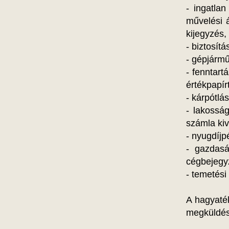
- ingatlan
művelési á
kijegyzés, 
- biztosítá
- gépjármű
- fenntart
értékpapírt
- kárpótlá
- lakossá
számla kiv
- nyugdíjp
- gazdasá
cégbejegyz
- temetési
A hagyaték
megküldésr