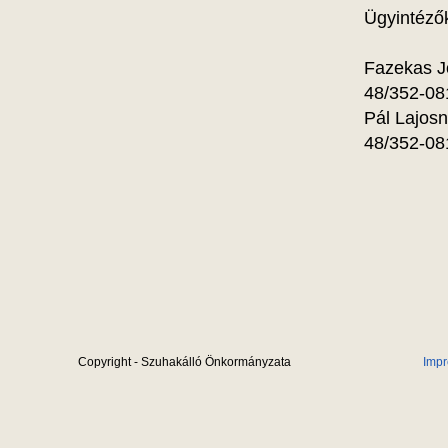
Ügyintéző
Fazekas J
48/352-08
Pál Lajos
48/352-08
Copyright - Szuhakálló Önkormányzata
Imp