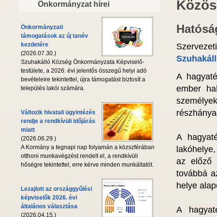
Közös
Önkormányzat hírei
Hatósá
Önkormányzati
támogatások az új tanév
kezdetére
Szervezet
(2026.07.30.)
Szuhakáll
Szuhakálló Község Önkormányzata Képviselő-
testülete, a 2026. évi jelentős összegű helyi adó
A hagyaté
bevételeire tekintettel, újra támogatást biztosít a
ember hal
település lakói számára.
személy
részhányad
Változik hivatali ügyintézés
rendje a rendkívüli időjárás
miatt
A hagyaté
(2026.06.29.)
A Kormány a tegnapi nap folyamán a közszférában
lakóhelye,
otthoni munkavégzést rendelt el, a rendkívüli
az előző 
hőségre tekintettel, erre kérve minden munkáltatót.
továbbá a
helye ala
Lezajlott az országgyűlési
képviselők 2026. évi
általános választása
A hagyaté
(2026.04.15.)