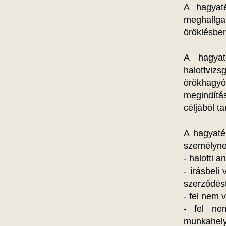
A hagyaté
meghallgat
öröklésben
A hagyat
halottvizs
örökhagyó 
megindítá
céljából t
A hagyaték
személyne
- halotti 
- írásbeli
szerződést
- fel nem 
- fel ne
munkahely