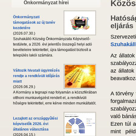
Közös
Önkormányzat hírei
Hatóság
Önkormányzati
támogatások az új tanév
eljárás
kezdetére
(2026.07.30.)
Szervezet
Szuhakálló Község Önkormányzata Képviselő-
Szuhakáll
testülete, a 2026. évi jelentős összegű helyi adó
bevételeire tekintettel, újra támogatást biztosít a
Az állatok
település lakói számára.
szabályozz
az állatok
Változik hivatali ügyintézés
rendje a rendkívüli időjárás
beavatkozá
miatt
(2026.06.29.)
A Kormány a tegnapi nap folyamán a közszférában
A törvény 
otthoni munkavégzést rendelt el, a rendkívüli
forgalmaz
hőségre tekintettel, erre kérve minden munkáltatót.
szabályozz
való báná
Lezajlott az országgyűlési
Ezen túl a
képviselők 2026. évi
általános választása
mint péld
(2026.04.15.)