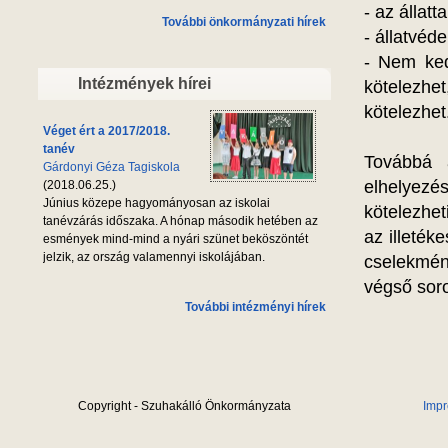
- az állatt
További önkormányzati hírek
- állatvéd
- Nem kedv
Intézmények hírei
kötelezhe
kötelezhet
Véget ért a 2017/2018.
tanév
Továbbá a
Gárdonyi Géza Tagiskola
elhelyez
(2018.06.25.)
Június közepe hagyományosan az iskolai
kötelezhet
tanévzárás időszaka. A hónap második hetében az
az illeték
esmények mind-mind a nyári szünet beköszöntét
jelzik, az ország valamennyi iskolájában.
cselekmén
végső soron
További intézményi hírek
Copyright - Szuhakálló Önkormányzata
Imp