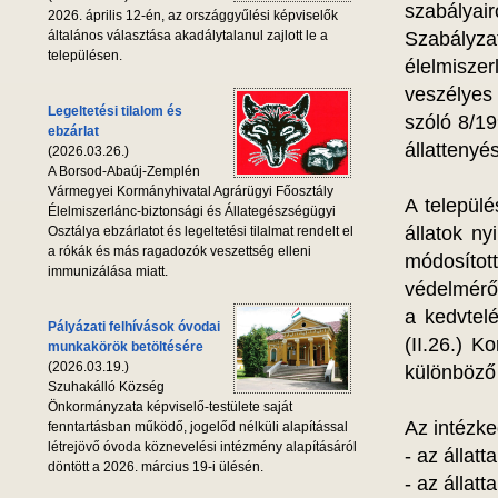
szabályai
2026. április 12-én, az országgyűlési képviselők
általános választása akadálytalanul zajlott le a
Szabályza
településen.
élelmiszer
veszélyes
Legeltetési tilalom és
szóló 8/1
ebzárlat
állattenyé
(2026.03.26.)
A Borsod-Abaúj-Zemplén
Vármegyei Kormányhivatal Agrárügyi Főosztály
A települ
Élelmiszerlánc-biztonsági és Állategészségügyi
állatok ny
Osztálya ebzárlatot és legeltetési tilalmat rendelt el
a rókák és más ragadozók veszettség elleni
módosítot
immunizálása miatt.
védelméről
a kedvtelé
Pályázati felhívások óvodai
(II.26.) 
munkakörök betöltésére
(2026.03.19.)
különböző 
Szuhakálló Község
Önkormányzata képviselő-testülete saját
Az intézke
fenntartásban működő, jogelőd nélküli alapítással
létrejövő óvoda köznevelési intézmény alapításáról
- az állatt
döntött a 2026. március 19-i ülésén.
- az állat