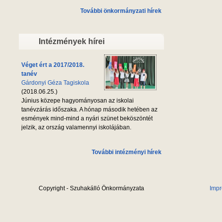
További önkormányzati hírek
Intézmények hírei
Véget ért a 2017/2018.
tanév
Gárdonyi Géza Tagiskola
(2018.06.25.)
Június közepe hagyományosan az iskolai
tanévzárás időszaka. A hónap második hetében az
esmények mind-mind a nyári szünet beköszöntét
jelzik, az ország valamennyi iskolájában.
További intézményi hírek
Copyright - Szuhakálló Önkormányzata
Imp