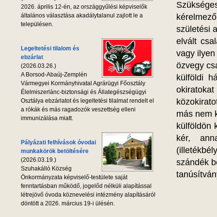
Szükséges
2026. április 12-én, az országgyűlési képviselők
általános választása akadálytalanul zajlott le a
kérelmező
településen.
születési 
elvált csa
Legeltetési tilalom és
vagy ilyen
ebzárlat
özvegy csa
(2026.03.26.)
A Borsod-Abaúj-Zemplén
külföldi 
Vármegyei Kormányhivatal Agrárügyi Főosztály
okiratokat
Élelmiszerlánc-biztonsági és Állategészségügyi
közokirat
Osztálya ebzárlatot és legeltetési tilalmat rendelt el
a rókák és más ragadozók veszettség elleni
más nem köv
immunizálása miatt.
külföldön
kér, anna
Pályázati felhívások óvodai
(illetékbé
munkakörök betöltésére
(2026.03.19.)
szándék be
Szuhakálló Község
tanúsítván
Önkormányzata képviselő-testülete saját
fenntartásban működő, jogelőd nélküli alapítással
létrejövő óvoda köznevelési intézmény alapításáról
döntött a 2026. március 19-i ülésén.