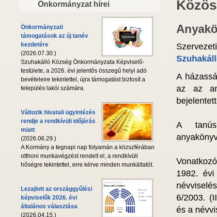
Közös
Önkormányzat hírei
Anyakön
Önkormányzati
támogatások az új tanév
kezdetére
Szervezet
(2026.07.30.)
Szuhakáll
Szuhakálló Község Önkormányzata Képviselő-
testülete, a 2026. évi jelentős összegű helyi adó
A házassá
bevételeire tekintettel, újra támogatást biztosít a
az az an
település lakói számára.
bejelentet
Változik hivatali ügyintézés
rendje a rendkívüli időjárás
A tanúsí
miatt
anyakönyvv
(2026.06.29.)
A Kormány a tegnapi nap folyamán a közszférában
otthoni munkavégzést rendelt el, a rendkívüli
Vonatkozó
hőségre tekintettel, erre kérve minden munkáltatót.
1982. évi
névviselés
Lezajlott az országgyűlési
6/2003. (I
képviselők 2026. évi
általános választása
és a névvi
(2026.04.15.)