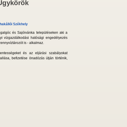
 Ügykörök
hakállói Székhely
Sajógalgóc és Sajóivánka településeken aki a
lyi vízgazdálkodási hatósági engedélyezés
zennyvíztározót is - alkalmaz.
mentességeket és az eljárási szabályokat
llása, befizetése önadózás útján történik,