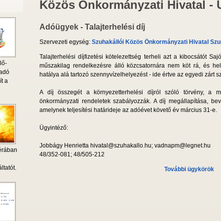
Közös Önkormányzati Hivatal -
Adóügyek - Talajterhelési díj
Szervezeti egység:
Szuhakállói Közös Önkormányzati Hivatal Szu
Talajterhelési díjfizetési kötelezettség terheli azt a kibocsátót 
lő-
műszakilag rendelkezésre álló közcsatornára nem köt rá, és he
 adó
hatálya alá tartozó szennyvízelhelyezést - ide értve az egyedi zárt s
ít a
A díj összegét a környezetterhelési díjról szóló törvény, a 
önkormányzati rendeletek szabályozzák. A díj megállapítása, beva
amelynek teljesítési határideje az adóévet követő év március 31-e.
Ügyintéző:
Jobbágy Henrietta hivatal@szuhakallo.hu; vadnapm@legnet.hu
érában
48/352-081; 48/505-212
i
ltatót.
További ügykörök