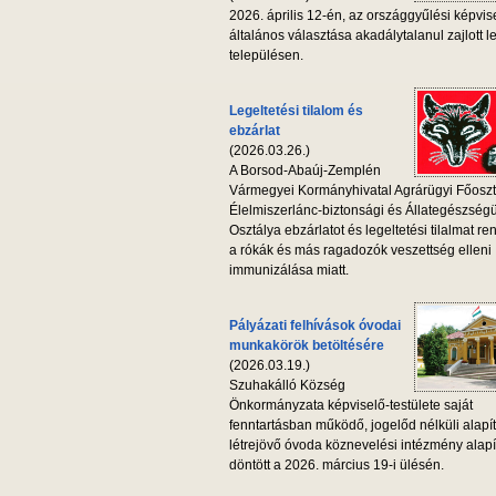
2026. április 12-én, az országgyűlési képvis
általános választása akadálytalanul zajlott l
településen.
Legeltetési tilalom és
ebzárlat
(2026.03.26.)
A Borsod-Abaúj-Zemplén
Vármegyei Kormányhivatal Agrárügyi Főoszt
Élelmiszerlánc-biztonsági és Állategészség
Osztálya ebzárlatot és legeltetési tilalmat ren
a rókák és más ragadozók veszettség elleni
immunizálása miatt.
Pályázati felhívások óvodai
munkakörök betöltésére
(2026.03.19.)
Szuhakálló Község
Önkormányzata képviselő-testülete saját
fenntartásban működő, jogelőd nélküli alapí
létrejövő óvoda köznevelési intézmény alapí
döntött a 2026. március 19-i ülésén.