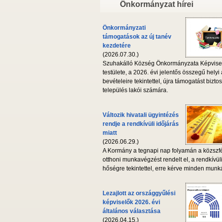
Önkormányzat hírei
Önkormányzati
támogatások az új tanév
kezdetére
(2026.07.30.)
Szuhakálló Község Önkormányzata Képvise
testülete, a 2026. évi jelentős összegű helyi
bevételeire tekintettel, újra támogatást biztos
település lakói számára.
Változik hivatali ügyintézés
rendje a rendkívüli időjárás
miatt
(2026.06.29.)
A Kormány a tegnapi nap folyamán a közszf
otthoni munkavégzést rendelt el, a rendkívül
hőségre tekintettel, erre kérve minden munká
Lezajlott az országgyűlési
képviselők 2026. évi
általános választása
(2026.04.15.)