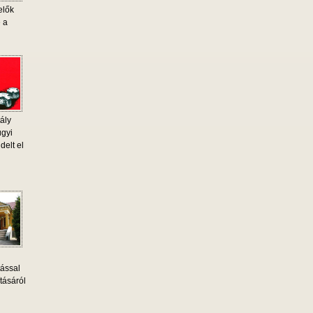
elők
e a
ály
ügyi
delt el
tással
tásáról