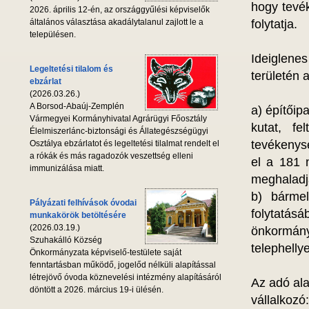
hogy tevé
2026. április 12-én, az országgyűlési képviselők
általános választása akadálytalanul zajlott le a
folytatja.
településen.
Ideiglenes
Legeltetési tilalom és
területén 
ebzárlat
(2026.03.26.)
A Borsod-Abaúj-Zemplén
a) építőipa
Vármegyei Kormányhivatal Agrárügyi Főosztály
kutat, fe
Élelmiszerlánc-biztonsági és Állategészségügyi
tevékenys
Osztálya ebzárlatot és legeltetési tilalmat rendelt el
a rókák és más ragadozók veszettség elleni
el a 181 
immunizálása miatt.
meghaladj
b) bárme
Pályázati felhívások óvodai
folytatás
munkakörök betöltésére
(2026.03.19.)
önkormány
Szuhakálló Község
telephellye
Önkormányzata képviselő-testülete saját
fenntartásban működő, jogelőd nélküli alapítással
létrejövő óvoda köznevelési intézmény alapításáról
Az adó al
döntött a 2026. március 19-i ülésén.
vállalko