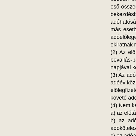
eső összeg
bekezdés
adóhatóság
más esetbe
adóelőleg
okiratnak 
(2) Az elő
bevallás-
napjával 
(3) Az adó
adóév közb
előlegfize
követő adó
(4) Nem ke
a) az előt
b) az adó
adókötele
c) az adó