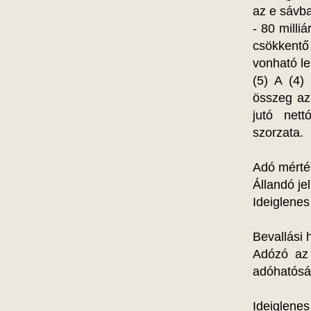
az e sávba
- 80 milli
csökkentő 
vonható le
(5) A (4)
összeg az
jutó nett
szorzata.
Adó mérté
Állandó je
Ideiglenes
Bevallási 
Adózó az 
adóhatóság
Ideiglene