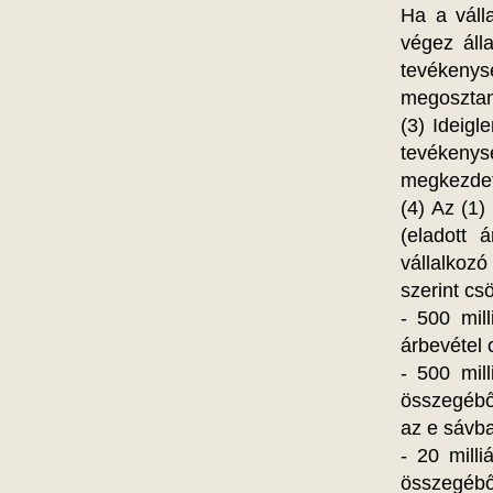
Ha a váll
végez áll
tevékenys
megosztan
(3) Ideigl
tevékenys
megkezdet
(4) Az (1)
(eladott 
vállalkoz
szerint cs
- 500 mil
árbevétel
- 500 mil
összegéből
az e sávba
- 20 mill
összegéből