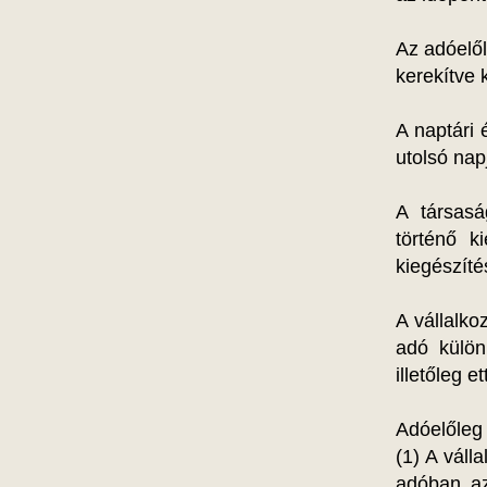
Az adóelől
kerekítve k
A naptári 
utolsó nap
A társasá
történő k
kiegészíté
A vállalko
adó külön
illetőleg e
Adóelőleg
(1) A váll
adóban az