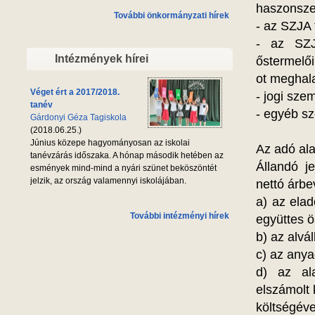
haszonszer
További önkormányzati hírek
- az SZJA 
- az SZJ
Intézmények hírei
őstermelő
ot meghal
Véget ért a 2017/2018.
- jogi szem
tanév
- egyéb sz
Gárdonyi Géza Tagiskola
(2018.06.25.)
Június közepe hagyományosan az iskolai
Az adó ala
tanévzárás időszaka. A hónap második hetében az
Állandó j
esmények mind-mind a nyári szünet beköszöntét
jelzik, az ország valamennyi iskolájában.
nettó árbe
a) az elad
További intézményi hírek
együttes ö
b) az alvál
c) az anya
d) az ala
elszámolt 
költségéve