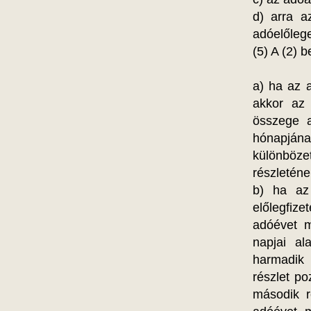
d) arra a
adóelőlege
(5) A (2) 
a) ha az 
akkor az 
összege 
hónapjának
különböze
részletén
b) ha az
előlegfize
adóévet m
napjai a
harmadik 
részlet po
második r