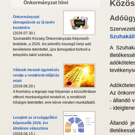
Közös
Önkormányzat hírei
Adóügye
Önkormányzati
támogatások az új tanév
kezdetére
Szervezet
(2026.07.30.)
Szuhakáll
Szuhakálló Község Önkormányzata Képviselő-
testülete, a 2026. évi jelentős összegű helyi adó
A Szuhaká
bevételeire tekintettel, újra támogatást biztosít a
illetékes
település lakói számára.
adóköteles
tevékenys
Változik hivatali ügyintézés
rendje a rendkívüli időjárás
miatt
Adókötele
(2026.06.29.)
A Kormány a tegnapi nap folyamán a közszférában
Az önkormá
otthoni munkavégzést rendelt el, a rendkívüli
- állandó 
hőségre tekintettel, erre kérve minden munkáltatót.
- ideiglen
Lezajlott az országgyűlési
Állandó j
képviselők 2026. évi
általános választása
illetékessé
(2026.04.15.)