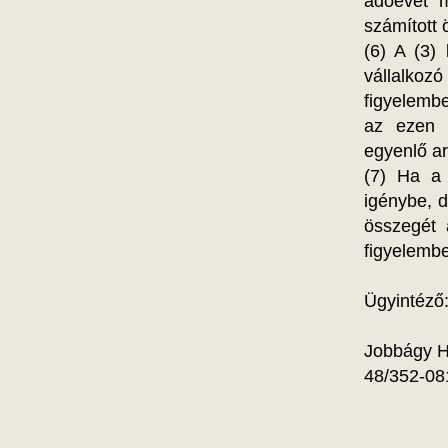
adóévet m
számított 
(6) A (3)
vállalkozó
figyelembe
az ezen i
egyenlő ar
(7) Ha a 
igénybe, 
összegét 
figyelembe
Ügyintéző
Jobbágy H
48/352-08