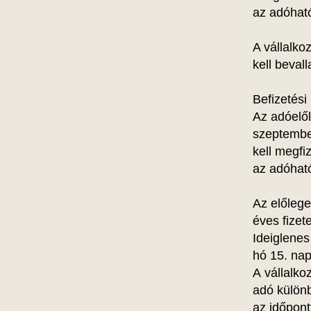
az adóható
A vállalko
kell bevall
Befizetési
Az adóelől
szeptembe
kell megfiz
az adóható
Az előlege
éves fizet
Ideiglenes
hó 15. nap
A vállalko
adó különb
az időpont