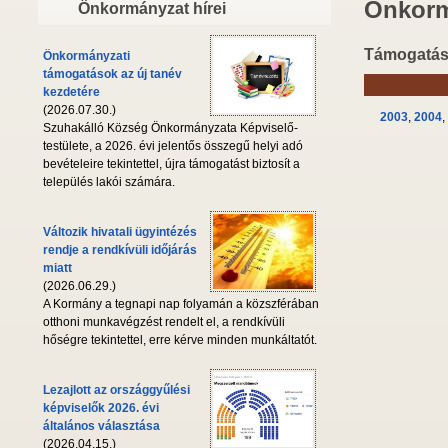
Önkorm
Önkormányzat hírei
Támogatáso
Önkormányzati
támogatások az új tanév
kezdetére
(2026.07.30.)
2003
,
2004
,
Szuhakálló Község Önkormányzata Képviselő-
testülete, a 2026. évi jelentős összegű helyi adó
bevételeire tekintettel, újra támogatást biztosít a
település lakói számára.
Változik hivatali ügyintézés
rendje a rendkívüli időjárás
miatt
(2026.06.29.)
A Kormány a tegnapi nap folyamán a közszférában
otthoni munkavégzést rendelt el, a rendkívüli
hőségre tekintettel, erre kérve minden munkáltatót.
Lezajlott az országgyűlési
képviselők 2026. évi
általános választása
(2026.04.15.)