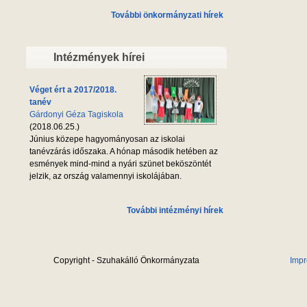
További önkormányzati hírek
Intézmények hírei
Véget ért a 2017/2018.
tanév
Gárdonyi Géza Tagiskola
(2018.06.25.)
Június közepe hagyományosan az iskolai
tanévzárás időszaka. A hónap második hetében az
esmények mind-mind a nyári szünet beköszöntét
jelzik, az ország valamennyi iskolájában.
További intézményi hírek
Copyright - Szuhakálló Önkormányzata
Imp