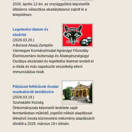
2026. április 12-én, az országgyűlési képviselők
általános választása akadálytalanul zajlott le a
településen.
Legeltetési tilalom és
ebzárlat
(2026.03.26.)
A Borsod-Abaúj-Zemplén
Vármegyei Kormányhivatal Agrárügyi Főosztály
Élelmiszerlánc-biztonsági és Állategészségügyi
Osztálya ebzárlatot és legeltetési tilalmat rendelt el
a rókák és más ragadozók veszettség elleni
immunizálása miatt.
Pályázati felhívások óvodai
munkakörök betöltésére
(2026.03.19.)
Szuhakálló Község
Önkormányzata képviselő-testülete saját
fenntartásban működő, jogelőd nélküli alapítással
létrejövő óvoda köznevelési intézmény alapításáról
döntött a 2026. március 19-i ülésén.