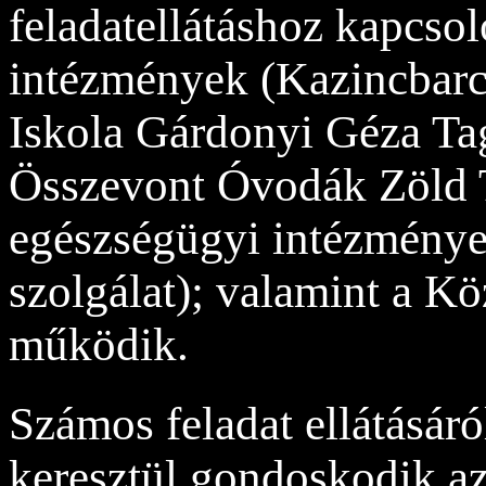
feladatellátáshoz kapcso
intézmények (Kazincbarc
Iskola Gárdonyi Géza Tag
Összevont Óvodák Zöld T
egészségügyi intézmények
szolgálat); valamint a K
működik.
Számos feladat ellátásár
keresztül gondoskodik az