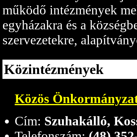
működő intézmények melle
egyházakra és a községb
szervezetekre, alapítvány
Közintézmények
Közös Önkormányzati
Cím:
Szuhakálló, Koss
Telefonszám:
(48) 352