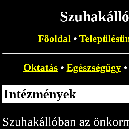
Szuhakálló
Főoldal
•
Településü
Oktatás
•
Egészségügy
Intézmények
Szuhakállóban az önkorm