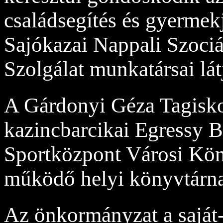
családsegítés és gyermekj
Sajókazai Nappali Szociá
Szolgálat munkatársai lát
A Gárdonyi Géza Tagiskol
kazincbarcikai Egressy B
Sportközpont Városi Kön
működő helyi könyvtárn
Az önkormányzat a saját-