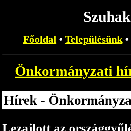
Szuhaká
Főoldal
•
Településünk
Önkormányzati hí
Hírek - Önkormányzat
Lezajlott az országgyűlé