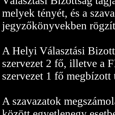
Választási Bizottság tagj
melyek tényét, és a szav
jegyzőkönyvekben rögzít
A Helyi Választási Bizot
szervezet 2 fő, illetve 
szervezet 1 fő megbízott 
A szavazatok megszámolás
között egyetlenegy esetbe